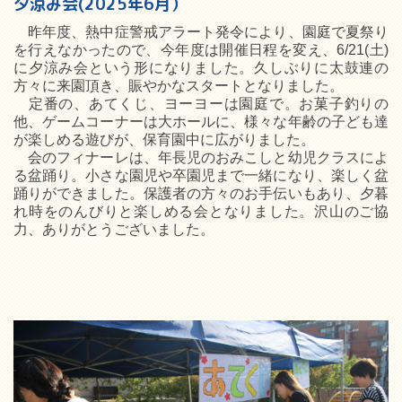
夕涼み会(2025年6月）
昨年度、熱中症警戒アラート発令により、園庭で夏祭り
を行えなかったので、今年度は開催日程を変え、6/21(土)
に夕涼み会という形になりました。久しぶりに太鼓連の
方々に来園頂き、賑やかなスタートとなりました。
定番の、あてくじ、ヨーヨーは園庭で。お菓子釣りの
他、ゲームコーナーは大ホールに、様々な年齢の子ども達
が楽しめる遊びが、保育園中に広がりました。
会のフィナーレは、年長児のおみこしと幼児クラスによ
る盆踊り。小さな園児や卒園児まで一緒になり、楽しく盆
踊りができました。保護者の方々のお手伝いもあり、夕暮
れ時をのんびりと楽しめる会となりました。沢山のご協
力、ありがとうございました。