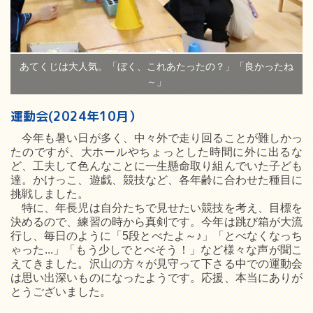
あてくじは大人気。「ぼく、これあたったの？」「良かったね
～」
運動会(2024年10月）
今年も暑い日が多く、中々外で走り回ることが難しかっ
たのですが、大ホールやちょっとした時間に外に出るな
ど、工夫して色んなことに一生懸命取り組んでいた子ども
達。かけっこ、遊戯、競技など、各年齢に合わせた種目に
挑戦しました。
特に、年長児は自分たちで見せたい競技を考え、目標を
決めるので、練習の時から真剣です。今年は跳び箱が大流
行し、毎日のように「5段とべたよ～♪」「とべなくなっち
ゃった...」「もう少しでとべそう！」など様々な声が聞こ
えてきました。沢山の方々が見守って下さる中での運動会
は思い出深いものになったようです。応援、本当にありが
とうございました。