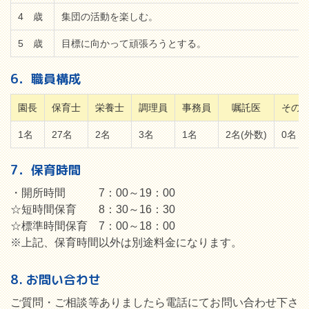
4 歳
集団の活動を楽しむ。
5 歳
目標に向かって頑張ろうとする。
6．職員構成
園長
保育士
栄養士
調理員
事務員
嘱託医
その
1名
27名
2名
3名
1名
2名(外数)
0名
7．保育時間
・開所時間 7：00～19：00
☆短時間保育 8：30～16：30
☆標準時間保育 7：00～18：00
※上記、保育時間以外は別途料金になります。
8. お問い合わせ
ご質問・ご相談等ありましたら電話にてお問い合わせ下さ