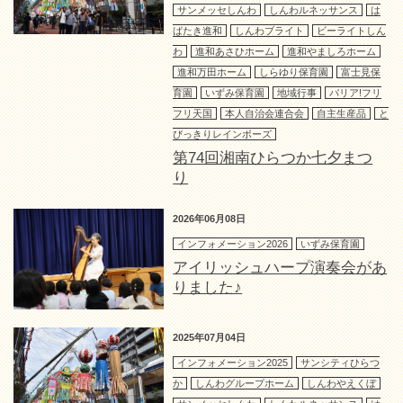
サンメッセしんわ
しんわルネッサンス
は
ばたき進和
しんわブライト
ビーライトしん
わ
進和あさひホーム
進和やましろホーム
進和万田ホーム
しらゆり保育園
富士見保
育園
いずみ保育園
地域行事
バリア!フリ
フリ天国
本人自治会連合会
自主生産品
と
びっきりレインボーズ
第74回湘南ひらつか七夕まつ
り
2026年06月08日
インフォメーション2026
いずみ保育園
アイリッシュハープ演奏会があ
りました♪
2025年07月04日
インフォメーション2025
サンシティひらつ
か
しんわグループホーム
しんわやえくぼ