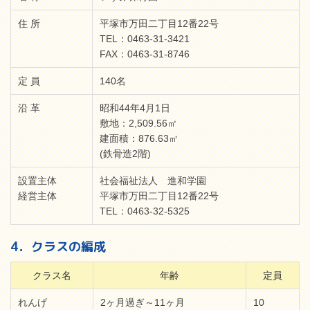
住 所
平塚市万田二丁目12番22号
TEL：0463-31-3421
FAX：0463-31-8746
定 員
140名
沿 革
昭和44年4月1日
敷地：2,509.56㎡
建面積：876.63㎡
(鉄骨造2階)
設置主体
社会福祉法人 進和学園
経営主体
平塚市万田二丁目12番22号
TEL：0463-32-5325
4．クラスの編成
クラス名
年齢
定員
れんげ
2ヶ月過ぎ～11ヶ月
10