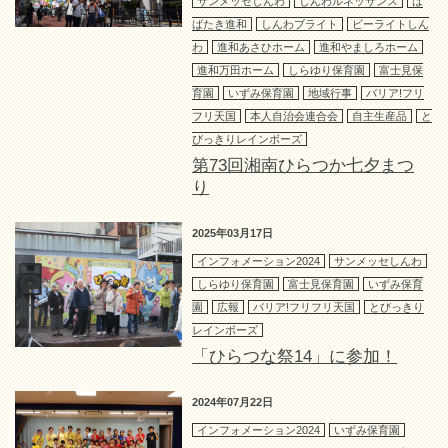
サンメッセしんわ
しんわルネッサンス
は
ばたき進和
しんわブライト
ビーライトしん
わ
進和あさひホーム
進和やましろホーム
進和万田ホーム
しらゆり保育園
富士見保
育園
いずみ保育園
地域行事
バリア!フリ
フリ天国
本人自治会連合会
自主生産品
と
びっきりレインボーズ
第73回湘南ひらつか七夕まつ
り
2025年03月17日
インフォメーション2024
サンメッセしんわ
しらゆり保育園
富士見保育園
いずみ保育
園
広報
バリア!フリフリ天国
とびっきり
レインボーズ
「ひらつな祭14」に参加！
2024年07月22日
インフォメーション2024
いずみ保育園