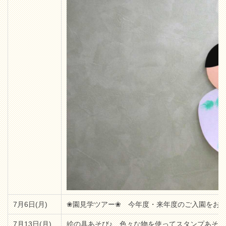
7月6日(月)
❀園見学ツアー❀ 今年度・来年度のご入園をお
7月13日(月)
絵の具あそび♪ 色々な物を使ってスタンプあそ