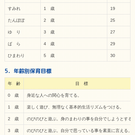
すみれ
1 歳
19
たんぽぽ
2 歳
25
ゆ り
3 歳
27
ば ら
4 歳
29
ひまわり
5 歳
30
5．年齢別保育目標
年 齢
目 標
0 歳
身近な人への関心を育てる。
1 歳
楽しく遊び、無理なく基本的生活リズムをつける。
2 歳
のびのびと遊ぶ。身のまわりの事を自分でしようとする
3 歳
のびのびと遊ぶ。自分で思っている事を素直に言える。