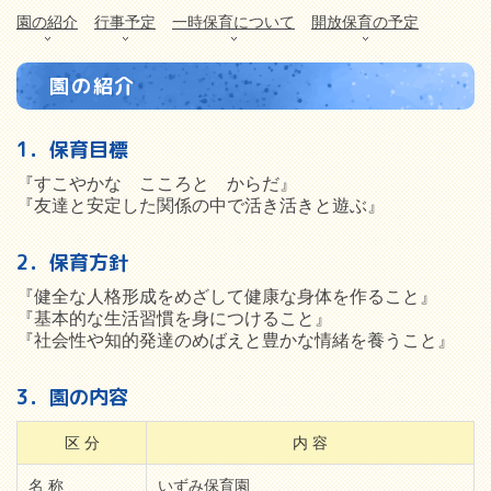
園の紹介
行事予定
一時保育について
開放保育の予定
園の紹介
1．保育目標
『すこやかな こころと からだ』
『友達と安定した関係の中で活き活きと遊ぶ』
2．保育方針
『健全な人格形成をめざして健康な身体を作ること』
『基本的な生活習慣を身につけること』
『社会性や知的発達のめばえと豊かな情緒を養うこと』
3．園の内容
区 分
内 容
名 称
いずみ保育園