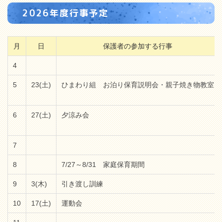
2026年度行事予定
月
日
保護者の参加する行事
4
5
23(土)
ひまわり組 お泊り保育説明会・親子焼き物教室
6
27(土)
夕涼み会
7
8
7/27～8/31 家庭保育期間
9
3(木)
引き渡し訓練
10
17(土)
運動会