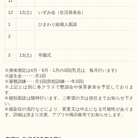
11
12
12(土)
いずみ会（生活発表会）
1
ひまわり組個人面談
2
3
13(土)
卒園式
※身体測定は4月・9月・1月の3回(乳児は、毎月行います)
※誕生会･･････月1回
※避難訓練････月1回(防犯訓練･･･年2回)
※上記とは別に各クラスで懇談会や保育参加を予定しておりま
す。
※個別面談は随時行います。ご希望の方は担任までお知らせ下さ
い。
※感染症の流行などにより、変更又は中止になる可能性がありま
す。詳細は決まり次第、アプリや掲示板等でお知らせします。