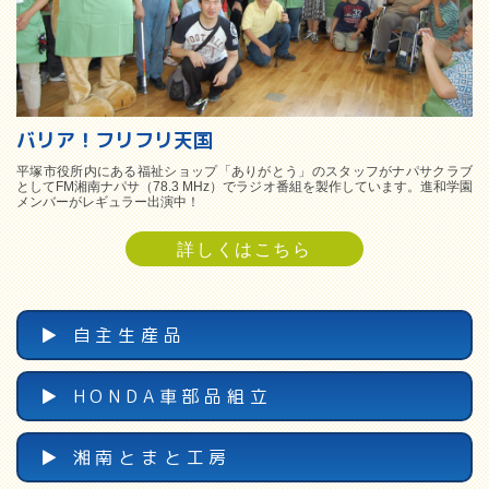
バリア！フリフリ天国
平塚市役所内にある福祉ショップ「ありがとう」のスタッフがナパサクラブ
としてFM湘南ナパサ（78.3 MHz）でラジオ番組を製作しています。進和学園
メンバーがレギュラー出演中！
詳しくはこちら
▶︎ 自主生産品
▶︎ HONDA車部品組立
▶︎ 湘南とまと工房