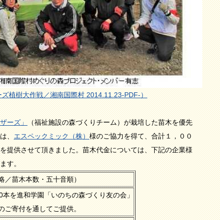
樹大作戦／湘南国際村 2014.11.23-PDF-）
ザーズ」
（福祉施設の森づくりチーム）が栽培した苗木を優先
は、
エスペックミック（株）
様のご協力を得て、合計１，００
を提供させて頂きました。苗木代金については、下記の企業様
ます。
木本数・五十音順）
50本を進和学園「いのちの森づくり友の会」
のご寄付を通してご提供。