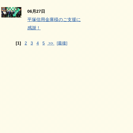
06月27日
平塚信用金庫様のご支援に
感謝！
[1]
2
3
4
5
>>
[最後]