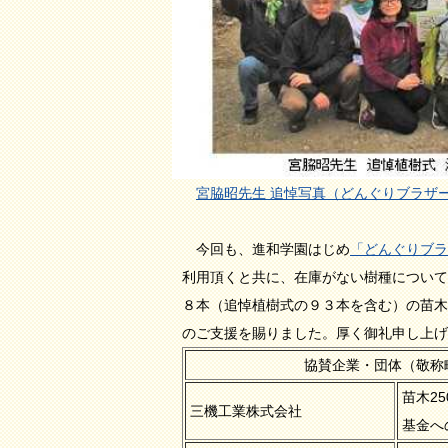
宮脇昭先生 追悼写真（どんぐりブラザーズ植
今回も、進和学園はじめ
「どんぐりブラ
利用頂くと共に、在庫がない樹種について
８本（追悼植樹式の９３本を含む）の苗木
のご支援を賜りました。厚く御礼申し上げ
協賛企業・団体（敬称略／苗
苗木2
三機工業株式会社
基金へ