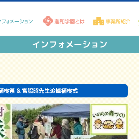
インフォメーション
植樹祭 & 宮脇昭先生追悼植樹式