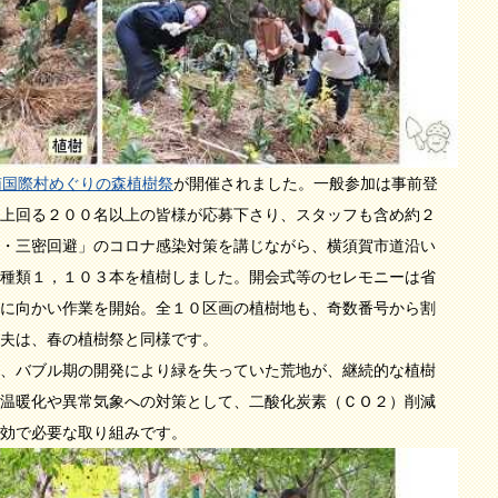
南国際村めぐりの森植樹祭
が開催されました。一般参加は事前登
上回る２００名以上の皆様が応募下さり、スタッフも含め約２
・三密回避」のコロナ感染対策を講じながら、横須賀市道沿い
種類１，１０３本を植樹しました。開会式等のセレモニーは省
に向かい作業を開始。全１０区画の植樹地も、奇数番号から割
夫は、春の植樹祭と同様です。
、バブル期の開発により緑を失っていた荒地が、継続的な植樹
温暖化や異常気象への対策として、二酸化炭素（ＣＯ２）削減
効で必要な取り組みです。