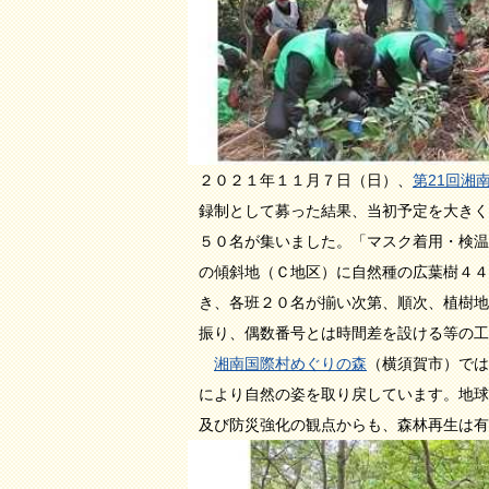
２０２１年１１月７日（日）、
第21回湘
録制として募った結果、当初予定を大きく
５０名が集いました。「マスク着用・検温
の傾斜地（Ｃ地区）に自然種の広葉樹４４
き、各班２０名が揃い次第、順次、植樹地
振り、偶数番号とは時間差を設ける等の工
湘南国際村めぐりの森
（横須賀市）では
により自然の姿を取り戻しています。地球
及び防災強化の観点からも、森林再生は有