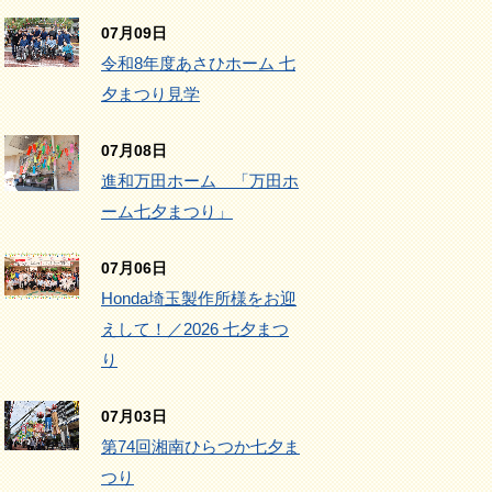
07月09日
令和8年度あさひホーム 七
夕まつり見学
07月08日
進和万田ホーム 「万田ホ
ーム七夕まつり」
07月06日
Honda埼玉製作所様をお迎
えして！／2026 七夕まつ
り
07月03日
第74回湘南ひらつか七夕ま
つり