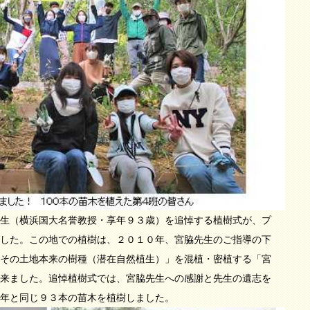
生（横浜国大名誉教授・享年９３歳）を追悼する植樹式が、プ
した。この地での植樹は、２０１０年、宮脇先生のご指導の下
その土地本来の樹種（潜在自然植生）」を混植・密植する「宮
来ました。追悼植樹式では、宮脇先生への感謝と先生の遺志を
年と同じ９３本の苗木を植樹しました。