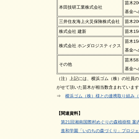
苗木2
本田技研工業株式会社
基金へ
三井住友海上火災保険株式会社
苗木2
株式会社 建新
苗木1
苗木1
株式会社 ホンダロジスティクス
基金へ
苗木5
その他
基金へ
（注）上記には、横浜ゴム（株）の社員の
がせて頂いた苗木が相当数含まれています
⇒
横浜ゴム（株）様との連携取り組み（
【関連資料】
第21回湘南国際村めぐりの森植樹祭 案
進和学園「いのちの森づくり」プロジェ