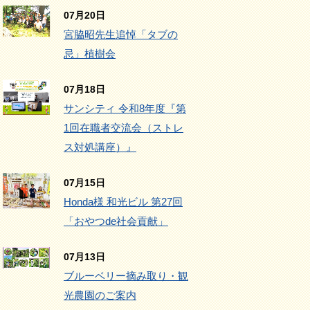
07月20日
宮脇昭先生追悼「タブの
忌」植樹会
07月18日
サンシティ 令和8年度『第
1回在職者交流会（ストレ
ス対処講座）』
07月15日
Honda様 和光ビル 第27回
「おやつde社会貢献」
07月13日
ブルーベリー摘み取り・観
光農園のご案内