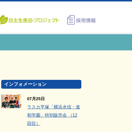
インフォメーション
07月25日
ラスカ平塚「横浜水信・進
和学園」特別販売会 （12
回目）