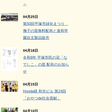
～
04月25日
第50回平塚市緑化まつり
撫子の苗無料配布と進和学
園自主製品販売
04月18日
令和8年 平塚市民の花「な
でしこ」の苗 配布のお知ら
せ
04月15日
Honda様 和光ビル 第24回
「おやつde社会貢献」
04月10日