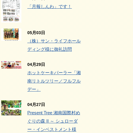
「月報しんわ」です！
05月03日
（株）サン・ライフホール
ディング様に御礼訪問
04月29日
ホットケーキパーラー「湘
南リトルツリー／フルフル
デー」
04月27日
Present Tree 湘南国際村め
ぐりの森 II ～ シュローダ
ー・インベストメント様