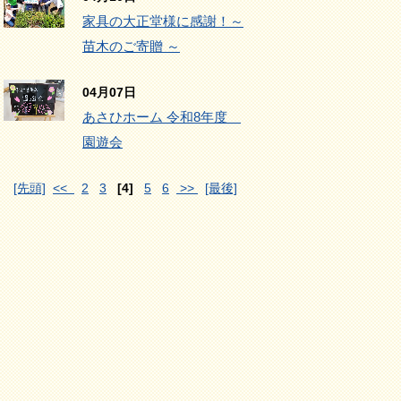
家具の大正堂様に感謝！～
苗木のご寄贈 ～
04月07日
あさひホーム 令和8年度
園遊会
[先頭]
<<
2
3
[4]
5
6
>>
[最後]