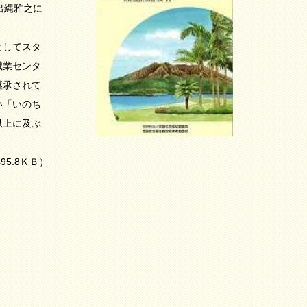
出縄雅之に
としてスタ
職業センタ
継承されて
い「いのち
以上に及ぶ
95.8ＫＢ）