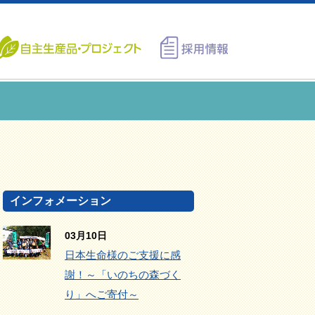
インフォメーション
03月10日
日本生命様のご支援に感
謝！～「いのちの森づく
り」へご寄付～