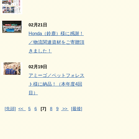
02月21日
Honda（鈴鹿）様に感謝！
／物流関連資材をご寄贈頂
きました！
02月19日
アミーゴ／ペットフォレス
ト様に納品！（本年度4回
目）
[先頭]
<<
5
6
[7]
8
9
>>
[最後]