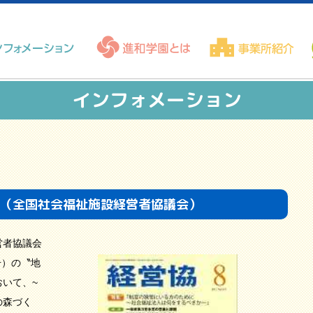
インフォメーション
」（全国社会福祉施設経営者協議会）
営者協議会
号）の〝地
いて、~
の森づく