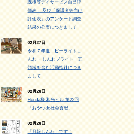
課後等デイサービス自己評
価表」 及び「保護者等向け
評価表」のアンケート調査
結果の公表につきまして
02月27日
令和７年度 ビーライトし
んわ ・しんわブライト 五
領域を含む活動指針につき
まして
02月26日
Honda様 和光ビル 第22回
「おやつde社会貢献」
02月26日
「月報しんわ」です！