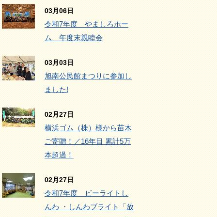
03月06日
令和7年度 やましろホー
ム 年度末親睦会
03月03日
旭南公民館まつりに参加し
ました!
02月27日
横浜ゴム（株）様から苗木
ご寄贈！／16年目 累計5万
本超過！
02月27日
令和7年度 ビーライトし
んわ ・しんわブライト「放