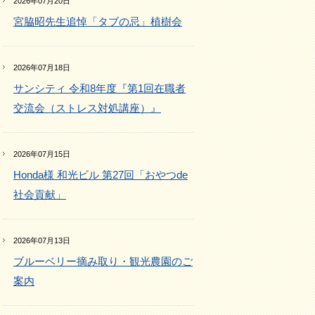
2026年07月20日
宮脇昭先生追悼「タブの忌」植樹会
2026年07月18日
サンシティ 令和8年度『第1回在職者
交流会（ストレス対処講座）』
2026年07月15日
Honda様 和光ビル 第27回「おやつde
社会貢献」
2026年07月13日
ブルーベリー摘み取り・観光農園のご
案内