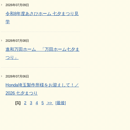
2026年07月09日
令和8年度あさひホーム 七夕まつり見
学
2026年07月08日
進和万田ホーム 「万田ホーム七夕ま
つり」
2026年07月06日
Honda埼玉製作所様をお迎えして！／
2026 七夕まつり
[1]
2
3
4
5
>>
[最後]