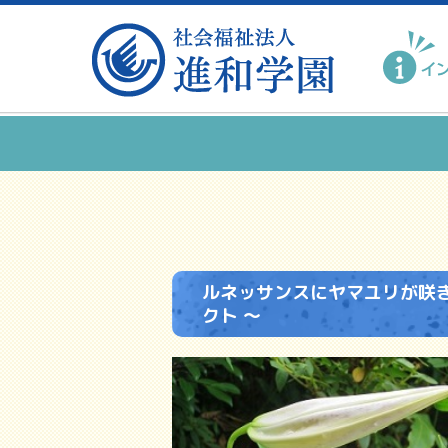
ルネッサンスにヤマユリが咲き
クト ～