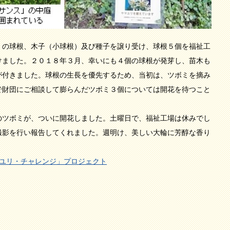
」の球根、木子（小球根）及び種子を譲り受け、球根５個を福祉工
けました。２０１８年３月、幸いにも４個の球根が発芽し、苗木も
が付きました。球根の生長を優先するため、当初は、ツボミを摘み
で財団にご相談して膨らんだツボミ３個については開花を待つこと
のツボミが、ついに開花しました。土曜日で、福祉工場は休みでし
撮影を行い報告してくれました。週明け、美しい大輪に芳醇な香り
ユリ・チャレンジ」プロジェクト