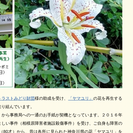
トラストみどり財団
様の助成を受け、
「ヤマユリ」
の花を再生する
取り組んでいます。
）から事務局への一通のお手紙が契機となっています。２０１６年
ましい事件（相模原障害者施設殺傷事件）を受け、ご自身も障害の
（80才）から、昔は各所に見られた神奈川県の花「ヤマユリ」を