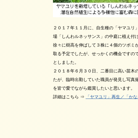
２０１７年１１月に、自生種の「ヤマユリ
場「しんわルネッサンス」の中庭に植え付
徐々に樹高を伸ばして３株に４個のツボミ
取る予定でしたが、せっかくの機会ですの
としました。
２０１８年６月３０日、二番目に高い苗木
たが、臨時出勤していた職員が発見し写真
を皆で愛でながら鑑賞したいと思います。
詳細はこちら ⇒
「ヤマユリ」再生／「かな