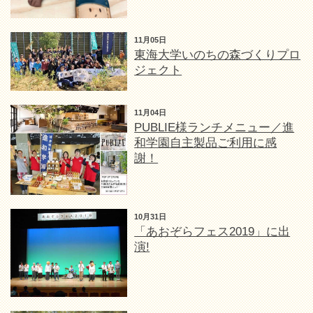
11月05日
東海大学いのちの森づくりプロ
ジェクト
11月04日
PUBLIE様ランチメニュー／進
和学園自主製品ご利用に感
謝！
10月31日
「あおぞらフェス2019」に出
演!