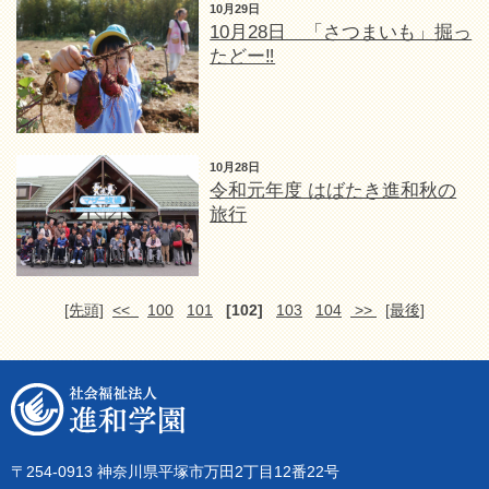
10月29日
10月28日 「さつまいも」掘っ
たどー‼
10月28日
令和元年度 はばたき進和秋の
旅行
[先頭]
<<
100
101
[102]
103
104
>>
[最後]
〒254-0913 神奈川県平塚市万田2丁目12番22号