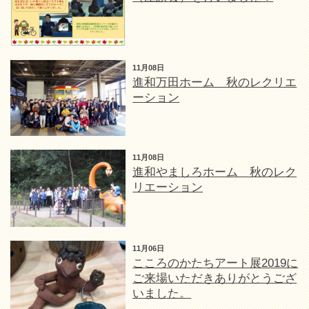
11月08日
進和万田ホーム 秋のレクリエ
ーション
11月08日
進和やましろホーム 秋のレク
リエーション
11月06日
こころのかたちアート展2019に
ご来場いただきありがとうござ
いました。