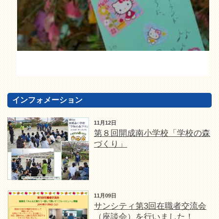
インフォメーション
11月12日
第８回開成南小学校「学校の森
づくり」
11月09日
サンシティ第3回在職者交流会
（座談会）を行いました！