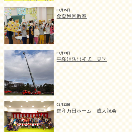
01月15日
食育巡回教室
01月13日
平塚消防出初式、見学
01月13日
進和万田ホーム 成人祝会