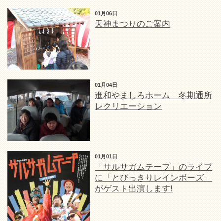
01月06日
天神まつりのご案内
01月04日
進和やましろホーム 冬期通所
レクリエーション
01月01日
「サルサガムテープ」のライブ
に「とびっきりレインボーズ」
がゲスト出演します!