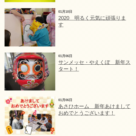
01月10日
2020 明るく元気に頑張りま
す
01月06日
サンメッセ・やえくぼ 新年ス
タート！
01月06日
あさひホーム 新年あけまして
おめでとうございます！