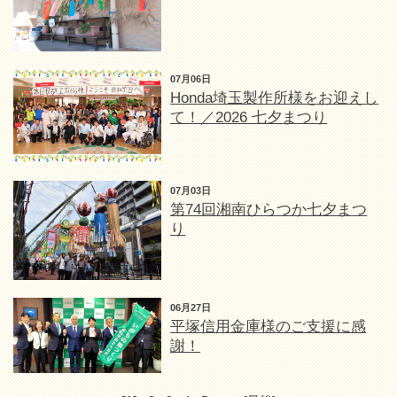
07月06日
Honda埼玉製作所様をお迎えし
て！／2026 七夕まつり
07月03日
第74回湘南ひらつか七夕まつ
り
06月27日
平塚信用金庫様のご支援に感
謝！