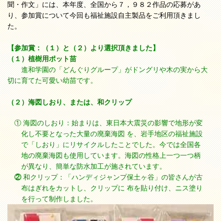
聞・作文」には、本年度、全国から７，９８２作品の応募があ
り、参加賞について今回も福祉施設自主製品をご利用頂きまし
た。
【参加賞：（１）と（２）より選択頂きました】
（１）植樹用ポット苗
進和学園の「どんぐりグループ」がドングリや木の実から大
切に育てた可愛い幼苗です。
（２）海図しおり、または、和クリップ
① 海図のしおり：始まりは、東日本大震災の影響で地形が変
化し不要となった大量の廃棄海図 を、岩手地区の福祉施設
で「しおり」にリサイクルしたことでした。今では全国各
地の廃棄海図も使用しています。海図の性格上一つ一つ柄
が異なり、簡単な防水加工が施されています。
②
和クリップ：「ハンディジャンプ保土ヶ谷」の皆さんが古
布はぎれをカットし、クリップに 布を貼り付け、ニス塗り
を行って制作しました。