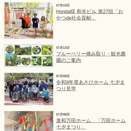
07月15日
Honda様 和光ビル 第27回「お
やつde社会貢献」
07月13日
ブルーベリー摘み取り・観光農
園のご案内
07月09日
令和8年度あさひホーム 七夕ま
つり見学
07月08日
進和万田ホーム 「万田ホーム
七夕まつり」