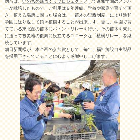
幼苗は、
いのちの森づくりプロジェクト
として進和学園のメンバ
ーが栽培したもので、ご利用は９年連続。学校や家庭で育てて頂
き、植える場所に困った場合は、
「苗木の里親制度」
により進和
学園に送り返して頂き植樹することが出来ます。更に、学園で育
てている東北産の苗木にバトン・リレーを行い、その苗木を東北
に送って被災地の復興に役立てるユニークな「植樹リレー」を継
続しています。
朝日新聞様が、本企画の参加賞として、毎年、福祉施設自主製品
を採用下さっていることに心より感謝申し上げます。