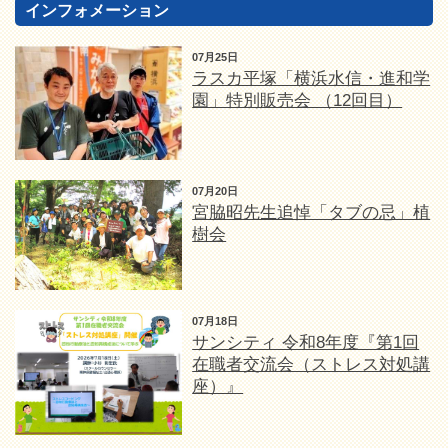
インフォメーション
07月25日
ラスカ平塚「横浜水信・進和学
園」特別販売会 （12回目）
07月20日
宮脇昭先生追悼「タブの忌」植
樹会
07月18日
サンシティ 令和8年度『第1回
在職者交流会（ストレス対処講
座）』