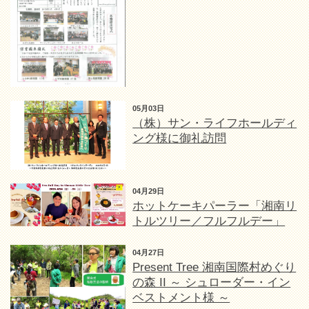
05月03日
（株）サン・ライフホールディ
ング様に御礼訪問
04月29日
ホットケーキパーラー「湘南リ
トルツリー／フルフルデー」
04月27日
Present Tree 湘南国際村めぐり
の森 II ～ シュローダー・イン
ベストメント様 ～