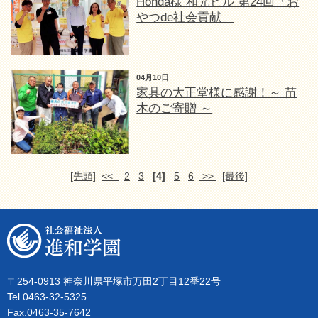
Honda様 和光ビル 第24回「お
やつde社会貢献」
04月10日
家具の大正堂様に感謝！～ 苗
木のご寄贈 ～
[先頭]
<<
2
3
[4]
5
6
>>
[最後]
〒254-0913 神奈川県平塚市万田2丁目12番22号
Tel.0463-32-5325
Fax.0463-35-7642