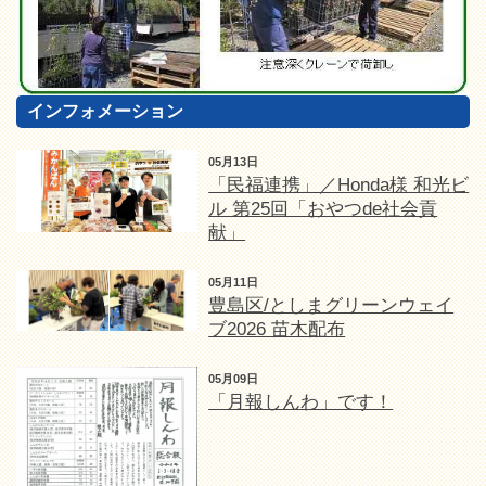
インフォメーション
05月13日
「民福連携」／Honda様 和光ビ
ル 第25回「おやつde社会貢
献」
05月11日
豊島区/としまグリーンウェイ
ブ2026 苗木配布
05月09日
「月報しんわ」です！