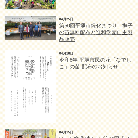
04月25日
第50回平塚市緑化まつり 撫子
の苗無料配布と進和学園自主製
品販売
04月18日
令和8年 平塚市民の花「なでし
こ」の苗 配布のお知らせ
04月15日