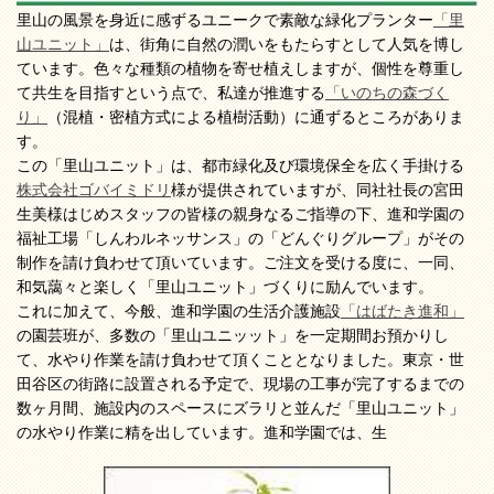
里山の風景を身近に感ずるユニークで素敵な緑化プランター
「里
山ユニット」
は、街角に自然の潤いをもたらすとして人気を博し
ています。色々な種類の植物を寄せ植えしますが、個性を尊重し
て共生を目指すという点で、私達が推進する
「いのちの森づく
り」
（混植・密植方式による植樹活動）に通ずるところがありま
す。
この「里山ユニット」は、都市緑化及び環境保全を広く手掛ける
株式会社ゴバイミドリ
様が提供されていますが、同社社長の宮田
生美様はじめスタッフの皆様の親身なるご指導の下、進和学園の
福祉工場「しんわルネッサンス」の「どんぐりグループ」がその
制作を請け負わせて頂いています。ご注文を受ける度に、一同、
和気藹々と楽しく「里山ユニット」づくりに励んでいます。
これに加えて、今般、進和学園の生活介護施設
「はばたき進和」
の園芸班が、多数の「里山ユニッット」を一定期間お預かりし
て、水やり作業を請け負わせて頂くこととなりました。東京・世
田谷区の街路に設置される予定で、現場の工事が完了するまでの
数ヶ月間、施設内のスペースにズラリと並んだ「里山ユニット」
の水やり作業に精を出しています。進和学園では、生