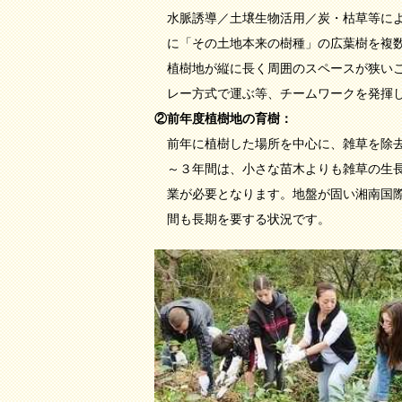
水脈誘導／土壌生物活用／炭・枯草等に
に「その土地本来の樹種」の広葉樹を複数
植樹地が縦に長く周囲のスペースが狭いこ
レー方式で運ぶ等、チームワークを発揮し
②前年度植樹地の育樹：
前年に植樹した場所を中心に、雑草を除去
～３年間は、小さな苗木よりも雑草の生長
業が必要となります。地盤が固い湘南国際
間も長期を要する状況です。