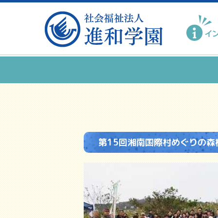
第15回湘南国際村めぐりの