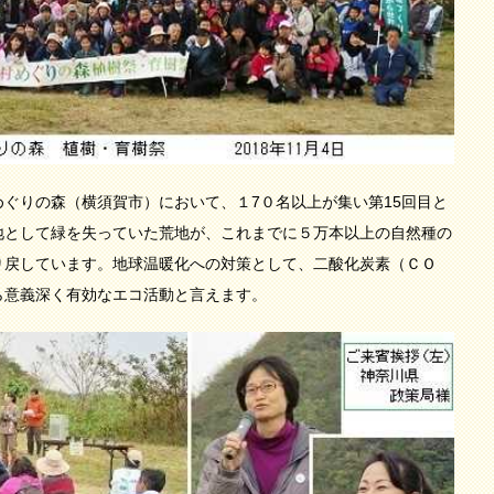
ぐりの森（横須賀市）において、１7０名以上が集い第15回目と
地として緑を失っていた荒地が、これまでに５万本以上の自然種の
り戻しています。地球温暖化への対策として、二酸化炭素（ＣＯ
ら意義深く有効なエコ活動と言えます。