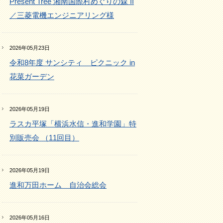
Present Tree 湘南国際村めぐりの森 II
／三菱電機エンジニアリング様
2026年05月23日
令和8年度 サンシティ ピクニック in
花菜ガーデン
2026年05月19日
ラスカ平塚「横浜水信・進和学園」特
別販売会 （11回目）
2026年05月19日
進和万田ホーム 自治会総会
2026年05月16日