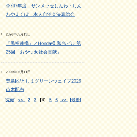
令和7年度 サンメッセしんわ・しん
わやえくぼ 本人自治会決算総会
2026年05月13日
「民福連携」／Honda様 和光ビル 第
25回「おやつde社会貢献」
2026年05月11日
豊島区/としまグリーンウェイブ2026
苗木配布
[先頭]
<<
2
3
[4]
5
6
>>
[最後]