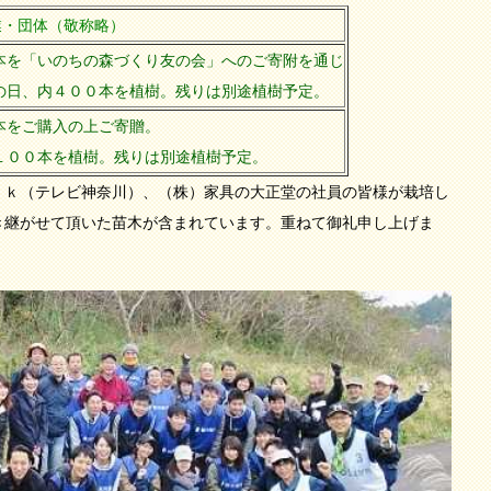
業・団体（敬称略）
本を「いのちの森づくり友の会」へのご寄附を通じ
の日、内４００本を植樹。残りは別途植樹予定。
本をご購入の上ご寄贈。
１００本を植樹。残りは別途植樹予定。
ｖｋ（テレビ神奈川）、（株）家具の大正堂の社員の皆様が栽培し
き継がせて頂いた苗木が含まれています。重ねて御礼申し上げま