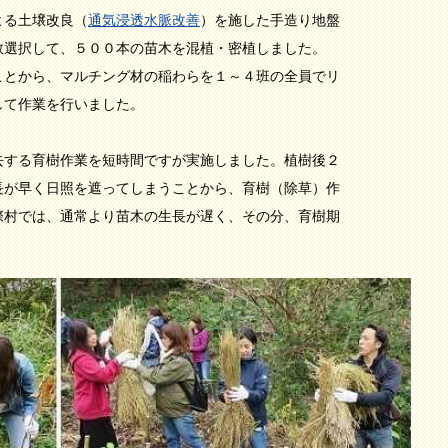
よる土壌改良（
通気浸透水脈改善
）を施した手造り地盤
選択して、５００本の苗木を混植・密植しました。
とから、マルチング材の稲わらを１～４班の全員でリ
て作業を行いました。
する育樹作業を短時間ですが実施しました。植樹後２
が早く日照を遮ってしまうことから、育樹（除草）作
村では、通常より苗木の生長が遅く、その分、育樹期