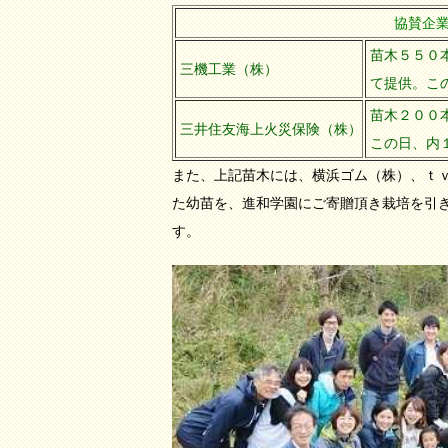
協賛企
苗木５５０
三機工業（株）
て提供。こ
苗木２００
三井住友海上火災保険（株）
この日、内
また、上記苗木には、横浜ゴム（株）、ｔ
た幼苗を、進和学園にご寄贈頂き栽培を引
す。