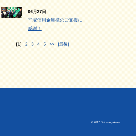
06月27日
平塚信用金庫様のご支援に
感謝！
[1]
2
3
4
5
>>
[最後]
© 2017 Shinwa-gakuen.