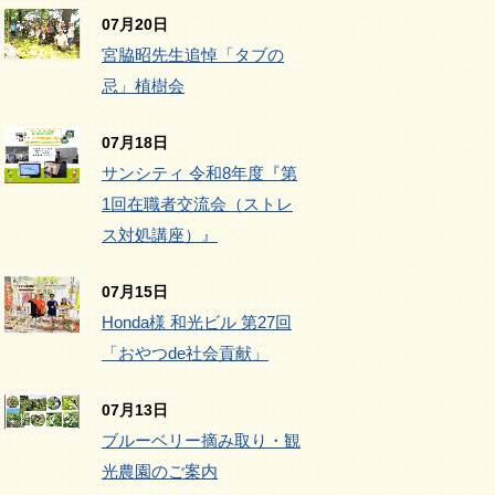
07月20日
宮脇昭先生追悼「タブの
忌」植樹会
07月18日
サンシティ 令和8年度『第
1回在職者交流会（ストレ
ス対処講座）』
07月15日
Honda様 和光ビル 第27回
「おやつde社会貢献」
07月13日
ブルーベリー摘み取り・観
光農園のご案内