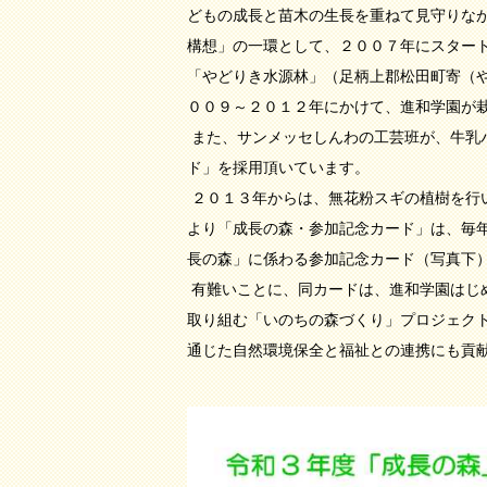
どもの成長と苗木の生長を重ねて見守りなが
構想」の一環として、２００７年にスター
「やどりき水源林」（足柄上郡松田町寄（
００９～２０１２年にかけて、進和学園が
また、サンメッセしんわの工芸班が、牛乳
ド」を採用頂いています。
２０１３年からは、無花粉スギの植樹を行
より「成長の森・参加記念カード」は、毎
長の森」に係わる参加記念カード（写真下）
有難いことに、同カードは、進和学園はじ
取り組む「いのちの森づくり」プロジェク
通じた自然環境保全と福祉との連携にも貢