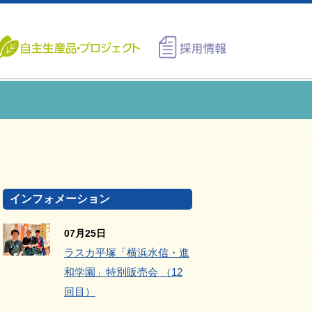
インフォメーション
07月25日
ラスカ平塚「横浜水信・進
和学園」特別販売会 （12
回目）