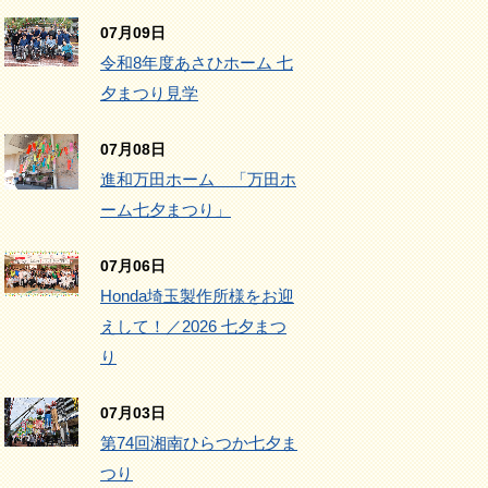
07月09日
令和8年度あさひホーム 七
夕まつり見学
07月08日
進和万田ホーム 「万田ホ
ーム七夕まつり」
07月06日
Honda埼玉製作所様をお迎
えして！／2026 七夕まつ
り
07月03日
第74回湘南ひらつか七夕ま
つり