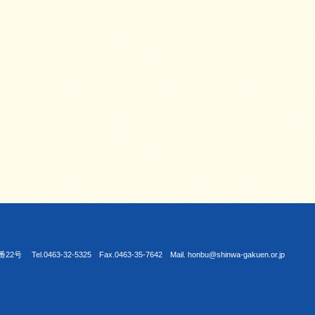
463-32-5325 Fax.0463-35-7642 Mail. honbu@shinwa-gakuen.or.jp