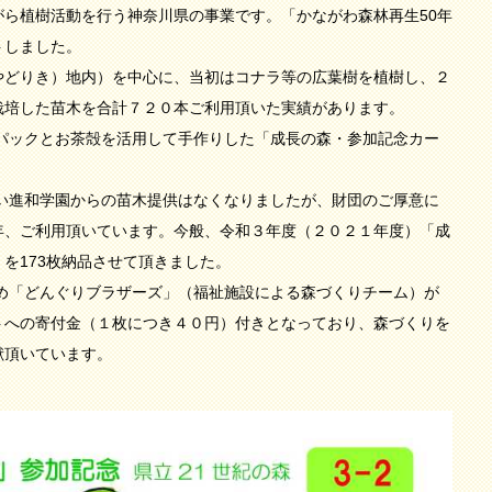
ら植樹活動を行う神奈川県の事業です。「かながわ森林再生50年
トしました。
やどりき）地内）を中心に、当初はコナラ等の広葉樹を植樹し、２
栽培した苗木を合計７２０本ご利用頂いた実績があります。
パックとお茶殻を活用して手作りした「成長の森・参加記念カー
い進和学園からの苗木提供はなくなりましたが、財団のご厚意に
年、ご利用頂いています。今般、令和３年度（２０２１年度）「成
を173枚納品させて頂きました。
め「どんぐりブラザーズ」（福祉施設による森づくりチーム）が
トへの寄付金（１枚につき４０円）付きとなっており、森づくりを
献頂いています。