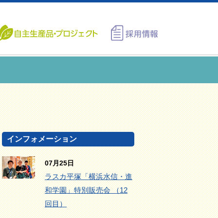
インフォメーション
07月25日
ラスカ平塚「横浜水信・進
和学園」特別販売会 （12
回目）