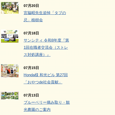
07月20日
宮脇昭先生追悼「タブの
忌」植樹会
07月18日
サンシティ 令和8年度『第
1回在職者交流会（ストレ
ス対処講座）』
07月15日
Honda様 和光ビル 第27回
「おやつde社会貢献」
07月13日
ブルーベリー摘み取り・観
光農園のご案内