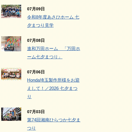
07月09日
令和8年度あさひホーム 七
夕まつり見学
07月08日
進和万田ホーム 「万田ホ
ーム七夕まつり」
07月06日
Honda埼玉製作所様をお迎
えして！／2026 七夕まつ
り
07月03日
第74回湘南ひらつか七夕ま
つり