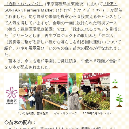
（通称：ｲｹ･ｻﾝﾊﾟｰｸ）
（東京都豊島区東池袋）において
「IKE・
SUNPARK Farmers Market（ｲｹ･ｻﾝﾊﾟｰｸ ﾌｧｰﾏｰｽﾞ ﾏｰｹｯﾄ）」
が開催
されました。旬な野菜や果物を農家から直接買えるチャンスとし
て人気を博していますが、会場の一画に設けられた環境ブース
（担当：豊島区環境政策課）では、「緑あふれるまち」を目指し
た「グリーンとしま」再生プロジェクトの取組みと「デコ活」
（脱炭素に繋がる新しい豊かな暮らしを創る国民運動）について
紹介。パネル展示及び「いのちの森」苗木の配布が行なわれまし
た。
苗木は、今回も進和学園にご発注頂き、中低木６種類／合計２
２０本が配布されました。
「いのちの森」苗木配布 イケ・サンパーク 2026年6月14日（日）
◇苗木の配布：