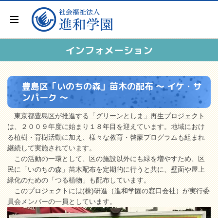
インフォメーション
豊島区「いのちの森」苗木の配布 ～ イケ・サ
ンパーク ～
東京都豊島区が推進する
「グリーンとしま」再生プロジェクト
は、２００９年度に始まり１８年目を迎えています。地域におけ
る植樹・育樹活動に加え、様々な教育・啓蒙プログラムも組まれ
継続して実施されています。
この活動の一環として、区の施設以外にも緑を増やすため、区
民に「いのちの森」苗木配布を定期的に行うと共に、壁面や屋上
緑化のための「つる植物」も配布しています。
このプロジェクトには(株)研進（進和学園の窓口会社）が実行委
員会メンバーの一員としています。