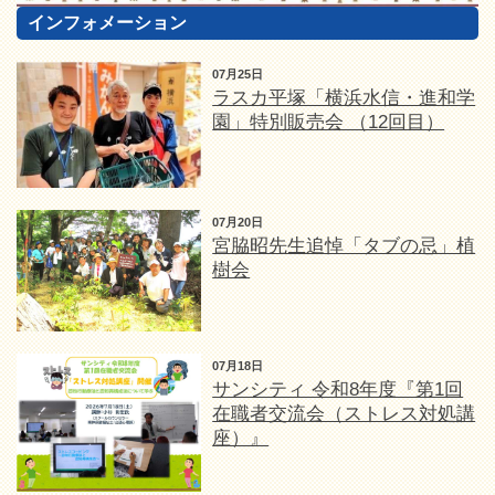
インフォメーション
07月25日
ラスカ平塚「横浜水信・進和学
園」特別販売会 （12回目）
07月20日
宮脇昭先生追悼「タブの忌」植
樹会
07月18日
サンシティ 令和8年度『第1回
在職者交流会（ストレス対処講
座）』