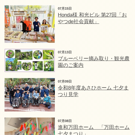
07月15日
Honda様 和光ビル 第27回「お
やつde社会貢献」
07月13日
ブルーベリー摘み取り・観光農
園のご案内
07月09日
令和8年度あさひホーム 七夕ま
つり見学
07月08日
進和万田ホーム 「万田ホーム
七夕まつり」