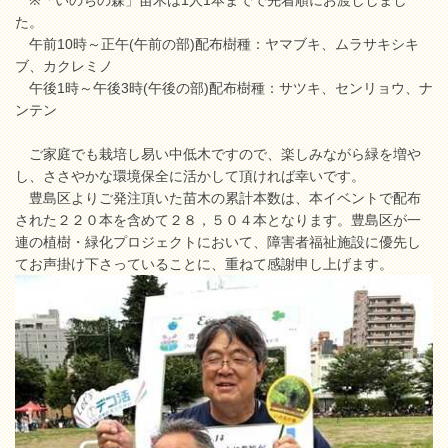
※「いのちの森」苗木は1人1本までで先着順にお渡ししまし
た。
午前10時～正午(午前の部)配布樹種：ヤマブキ、ムラサキシキ
ブ、カクレミノ
午後1時～午後3時(午後の部)配布樹種：サツキ、センリョウ、ナ
ンテン
ご家庭でも栽培し易い中低木ですので、楽しみながら緑を増や
し、ささやかな環境保全に活かして頂ければ幸いです。
豊島区よりご発注頂いた苗木の累計本数は、本イベントで配布
された２２０本を含めて２８，５０４本となります。豊島区が一
連の植樹・緑化プロジェクトにおいて、障害者福祉施設に優先し
てお声掛け下さっていることに、重ねて感謝申し上げます。