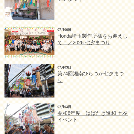
07月06日
Honda埼玉製作所様をお迎えし
て！／2026 七夕まつり
07月03日
第74回湘南ひらつか七夕まつ
り
07月03日
令和8年度 はばたき進和 七夕
イベント