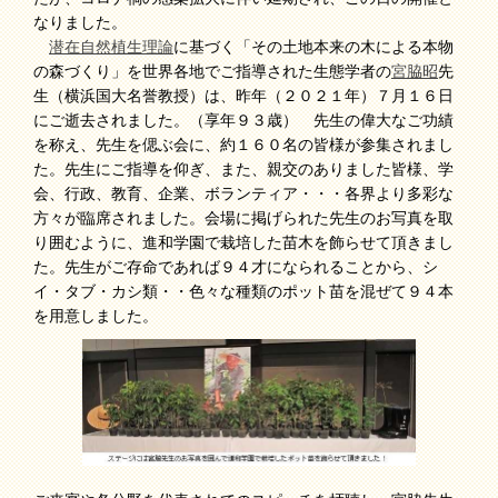
なりました。
潜在自然植生理論
に基づく「その土地本来の木による本物
の森づくり」を世界各地でご指導された生態学者の
宮脇昭
先
生（横浜国大名誉教授）は、昨年（２０２１年）７月１６日
にご逝去されました。（享年９３歳） 先生の偉大なご功績
を称え、先生を偲ぶ会に、約１６０名の皆様が参集されまし
た。先生にご指導を仰ぎ、また、親交のありました皆様、学
会、行政、教育、企業、ボランティア・・・各界より多彩な
方々が臨席されました。会場に掲げられた先生のお写真を取
り囲むように、進和学園で栽培した苗木を飾らせて頂きまし
た。先生がご存命であれば９４才になられることから、シ
イ・タブ・カシ類・・色々な種類のポット苗を混ぜて９４本
を用意しました。