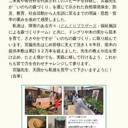
ご来賓や各分野を代表されてのスピーチを拝聴し、宮脇先生
が「いのちの森づくり」を通じて示された自然環境保全、防
災、教育、社会活動から人生訓に至るまでの理論・思想・哲
学の重みを改めて感受しました。
私達は、障害のある方々（
どんぐりブラザーズ
：福祉施設
による森づくりチーム）と共に、ドングリや木の実から苗木
を育て、ささやかですが「いのちの森づくり」に取り組んで
います。宮脇先生はじめ皆様に支えて頂き１６年目、苗木の
提供本数は累計３２万本を超えました。先生の教えや志を受
け止め、たとえ僅かでも、実践に移して行けるよう、これか
らも皆で力を合わせチャレンジして参ります。
宮脇先生、天国から私達を見守って下さいますように！
（合掌）