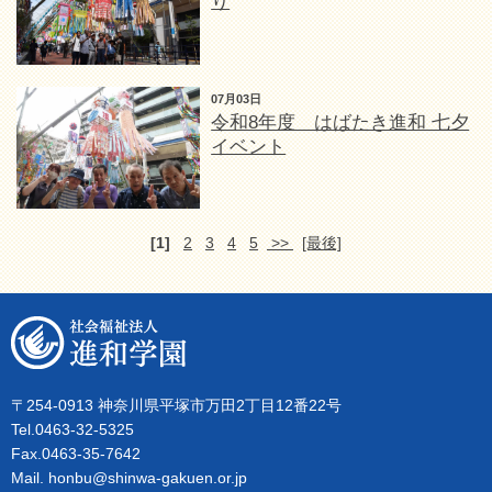
り
07月03日
令和8年度 はばたき進和 七夕
イベント
[1]
2
3
4
5
>>
[最後]
〒254-0913 神奈川県平塚市万田2丁目12番22号
Tel.0463-32-5325
Fax.0463-35-7642
Mail. honbu@shinwa-gakuen.or.jp