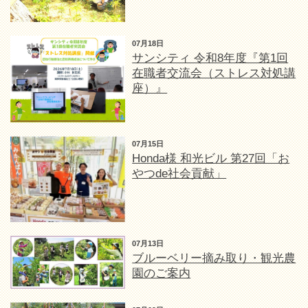
07月18日
サンシティ 令和8年度『第1回
在職者交流会（ストレス対処講
座）』
07月15日
Honda様 和光ビル 第27回「お
やつde社会貢献」
07月13日
ブルーベリー摘み取り・観光農
園のご案内