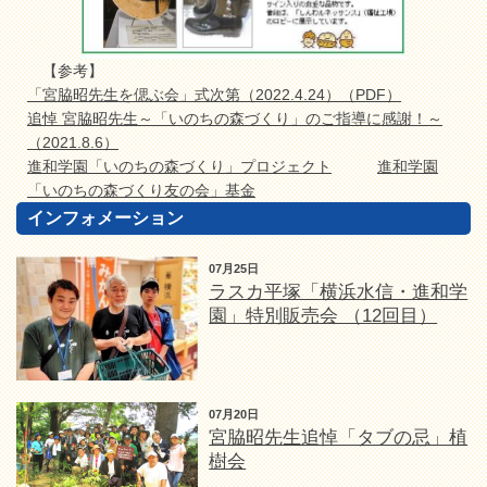
【参考】
「宮脇昭先生を偲ぶ会」式次第（2022.4.24）（PDF）
追悼 宮脇昭先生～「いのちの森づくり」のご指導に感謝！～
（2021.8.6）
進和学園「いのちの森づくり」プロジェクト
進和学園
「いのちの森づくり友の会」基金
インフォメーション
07月25日
ラスカ平塚「横浜水信・進和学
園」特別販売会 （12回目）
07月20日
宮脇昭先生追悼「タブの忌」植
樹会