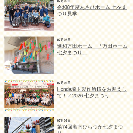
07月09日
令和8年度あさひホーム 七夕ま
つり見学
07月08日
進和万田ホーム 「万田ホーム
七夕まつり」
07月06日
Honda埼玉製作所様をお迎えし
て！／2026 七夕まつり
07月03日
第74回湘南ひらつか七夕まつ