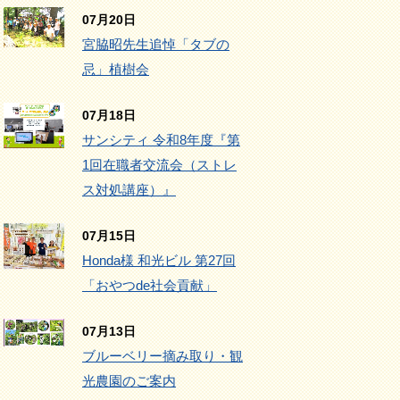
07月20日
宮脇昭先生追悼「タブの
忌」植樹会
07月18日
サンシティ 令和8年度『第
1回在職者交流会（ストレ
ス対処講座）』
07月15日
Honda様 和光ビル 第27回
「おやつde社会貢献」
07月13日
ブルーベリー摘み取り・観
光農園のご案内