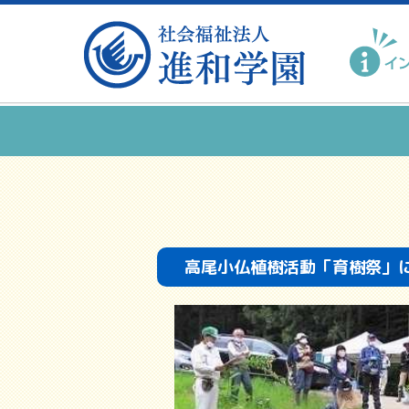
高尾小仏植樹活動「育樹祭」