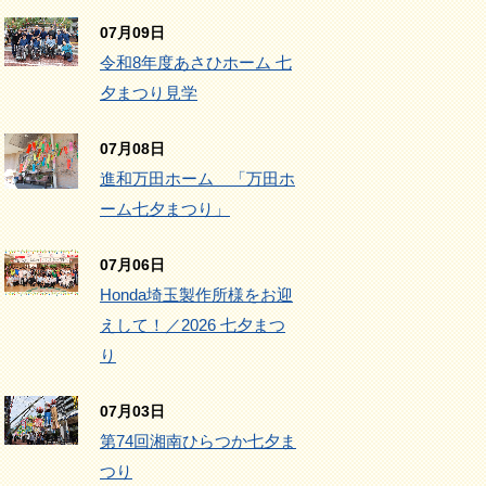
07月09日
令和8年度あさひホーム 七
夕まつり見学
07月08日
進和万田ホーム 「万田ホ
ーム七夕まつり」
07月06日
Honda埼玉製作所様をお迎
えして！／2026 七夕まつ
り
07月03日
第74回湘南ひらつか七夕ま
つり