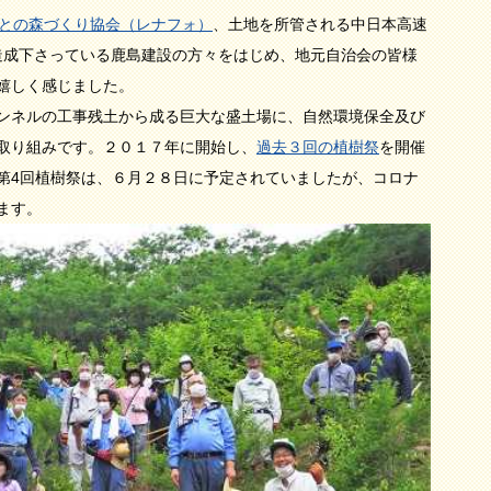
さとの森づくり協会（レナフォ）
、土地を所管される中日本高速
を造成下さっている鹿島建設の方々をはじめ、地元自治会の皆様
嬉しく感じました。
ンネルの工事残土から成る巨大な盛土場に、自然環境保全及び
取り組みです。２０１７年に開始し、
過去３回の植樹祭
を開催
第4回植樹祭は、６月２８日に予定されていましたが、コロナ
ます。