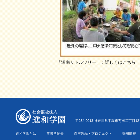
「湘南リトルツリー」：詳しくはこちら
〒254-0913 神奈川県平塚市万田二丁目12番22号 Tel.0
進和学園とは
事業所紹介
自主製品・プロジェクト
採用情報