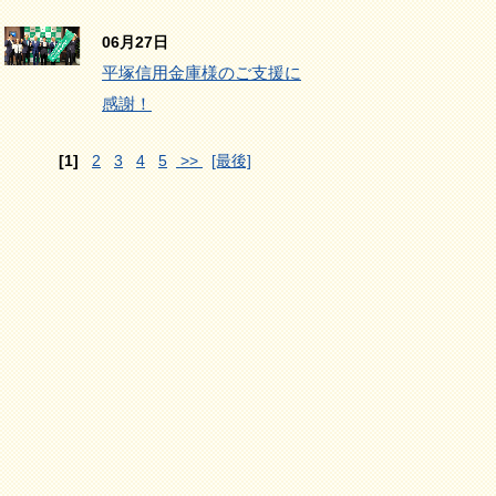
06月27日
平塚信用金庫様のご支援に
感謝！
[1]
2
3
4
5
>>
[最後]