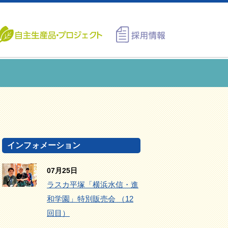
インフォメーション
07月25日
ラスカ平塚「横浜水信・進
和学園」特別販売会 （12
回目）