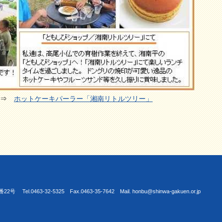
 ⇒
ホットケーキパーラー「湘南リトルツリー」
463-32-5325 Fax.0463-35-7642 Mail. honbu@shinwa-gakuen.or.jp