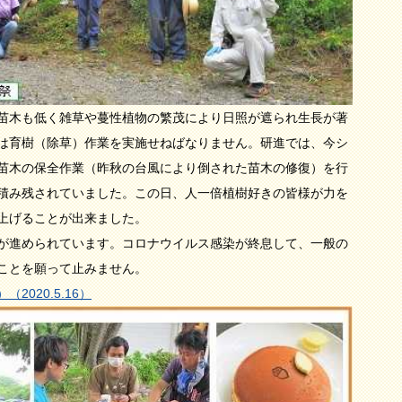
苗木も低く雑草や蔓性植物の繁茂により日照が遮られ生長が著
は育樹（除草）作業を実施せねばなりません。研進では、今シ
苗木の保全作業（昨秋の台風により倒された苗木の修復）を行
積み残されていました。この日、人一倍植樹好きの皆様が力を
上げることが出来ました。
が進められています。コロナウイルス感染が終息して、一般の
ことを願って止みません。
020.5.16）