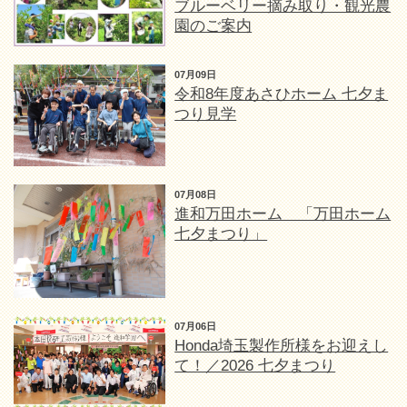
ブルーベリー摘み取り・観光農
園のご案内
07月09日
令和8年度あさひホーム 七夕ま
つり見学
07月08日
進和万田ホーム 「万田ホーム
七夕まつり」
07月06日
Honda埼玉製作所様をお迎えし
て！／2026 七夕まつり