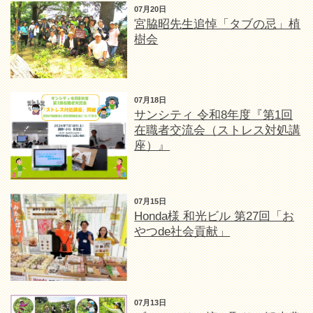
07月20日
宮脇昭先生追悼「タブの忌」植
樹会
07月18日
サンシティ 令和8年度『第1回
在職者交流会（ストレス対処講
座）』
07月15日
Honda様 和光ビル 第27回「お
やつde社会貢献」
07月13日