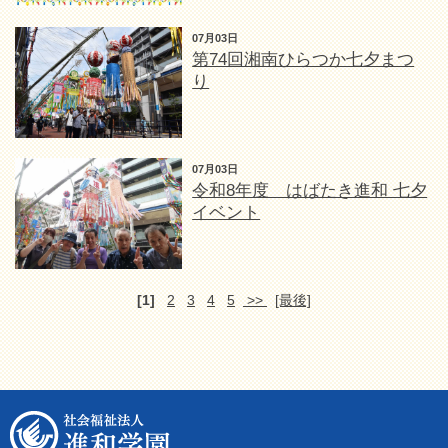
07月03日
第74回湘南ひらつか七夕まつ
り
07月03日
令和8年度 はばたき進和 七夕
イベント
[1]
2
3
4
5
>>
[最後]