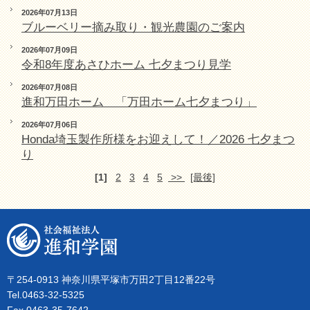
2026年07月13日
ブルーベリー摘み取り・観光農園のご案内
2026年07月09日
令和8年度あさひホーム 七夕まつり見学
2026年07月08日
進和万田ホーム 「万田ホーム七夕まつり」
2026年07月06日
Honda埼玉製作所様をお迎えして！／2026 七夕まつ
り
[1]
2
3
4
5
>>
[最後]
〒254-0913 神奈川県平塚市万田2丁目12番22号
Tel.0463-32-5325
Fax.0463-35-7642