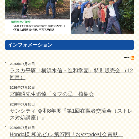
インフォメーション
2026年07月25日
ラスカ平塚「横浜水信・進和学園」特別販売会 （12
回目）
2026年07月20日
宮脇昭先生追悼「タブの忌」植樹会
2026年07月18日
サンシティ 令和8年度『第1回在職者交流会（ストレ
ス対処講座）』
2026年07月15日
Honda様 和光ビル 第27回「おやつde社会貢献」