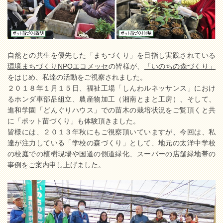
自然との共生を優先した「まちづくり」を目指し実践されている
環境まちづくりNPOエコメッセ
の皆様が、
「いのちの森づくり」
をはじめ、私達の活動をご視察されました。
２０１８年１月１５日、福祉工場「しんわルネッサンス」におけ
るホンダ車部品組立、農産物加工（湘南とまと工房）、そして、
進和学園「どんぐりハウス」での苗木の栽培状況をご覧頂くと共
に「ポット苗づくり」も体験頂きました。
皆様には、２０１３年秋にもご視察頂いていますが、今回は、私
達が注力している「学校の森づくり」として、地元の太洋中学校
の校庭での植樹現場や国道の側道緑化、スーパーの店舗緑地帯の
事例をご案内申し上げました。