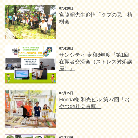
07月20日
宮脇昭先生追悼「タブの忌」植
樹会
07月18日
サンシティ 令和8年度『第1回
在職者交流会（ストレス対処講
座）』
07月15日
Honda様 和光ビル 第27回「お
やつde社会貢献」
07月13日