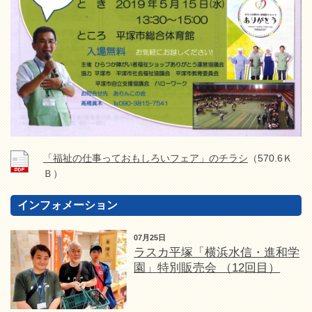
「福祉の仕事っておもしろいフェア」のチラシ
（570.6Ｋ
Ｂ）
インフォメーション
07月25日
ラスカ平塚「横浜水信・進和学
園」特別販売会 （12回目）