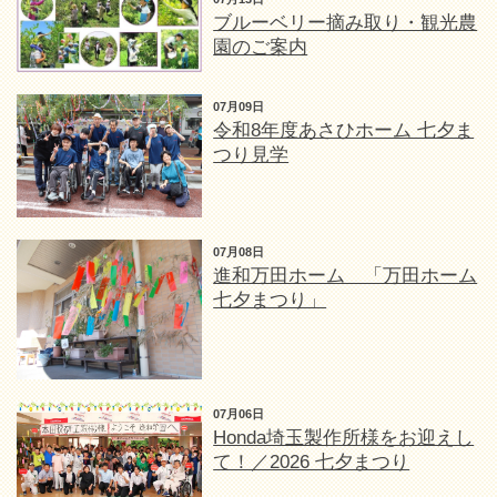
ブルーベリー摘み取り・観光農
園のご案内
07月09日
令和8年度あさひホーム 七夕ま
つり見学
07月08日
進和万田ホーム 「万田ホーム
七夕まつり」
07月06日
Honda埼玉製作所様をお迎えし
て！／2026 七夕まつり