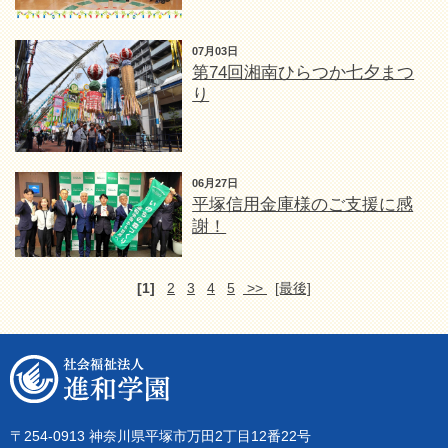
07月03日
第74回湘南ひらつか七夕まつ
り
06月27日
平塚信用金庫様のご支援に感
謝！
[1]
2
3
4
5
>>
[最後]
〒254-0913 神奈川県平塚市万田2丁目12番22号