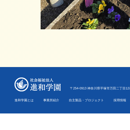
〒254-0913 神奈川県平塚市万田二丁目12番22号 Tel.0
進和学園とは
事業所紹介
自主製品・プロジェクト
採用情報