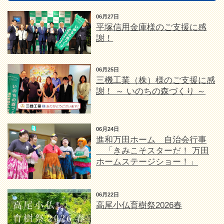
06月27日
平塚信用金庫様のご支援に感
謝！
06月25日
三機工業（株）様のご支援に感
謝！ ～ いのちの森づくり ～
06月24日
進和万田ホーム 自治会行事
「きみこそスターだ！ 万田
ホームステージショー！」
06月22日
高尾小仏育樹祭2026春