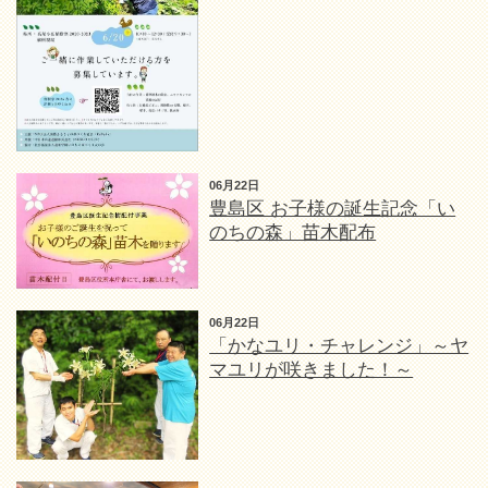
06月22日
豊島区 お子様の誕生記念「い
のちの森」苗木配布
06月22日
「かなユリ・チャレンジ」～ヤ
マユリが咲きました！～