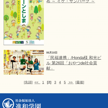
布 ～ イケ・サンパーク ～
06月10日
「民福連携」/Honda様 和光ビ
ル 第26回「おやつde社会貢
献」
[先頭]
<<
1
[2]
3
4
5
>>
[最後]