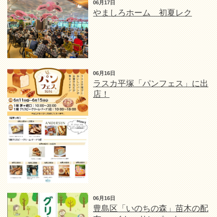
06月17日
やましろホーム 初夏レク
06月16日
ラスカ平塚「パンフェス」に出
店！
06月16日
豊島区「いのちの森」苗木の配