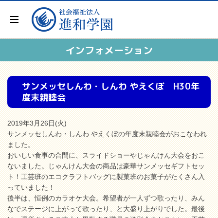
インフォメーション
サンメッセしんわ・しんわ やえくぼ H30年
度末親睦会
2019年3月26日(火)
サンメッセしんわ・しんわ やえくぼの年度末親睦会がおこなわれ
ました。
おいしい食事の合間に、スライドショーやじゃんけん大会をおこ
ないました。じゃんけん大会の商品は豪華サンメッセギフトセッ
ト！工芸班のエコクラフトバッグに製菓班のお菓子がたくさん入
っていました！
後半は、恒例のカラオケ大会。希望者が一人ずつ歌ったり、みん
なでステージに上がって歌ったり、と大盛り上がりでした。最後