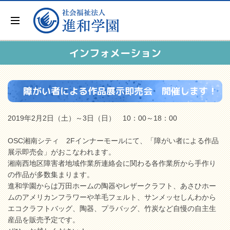
インフォメーション
障がい者による作品展示即売会 開催します！
2019年2月2日（土）～3日（日） 10：00～18：00
OSC湘南シティ 2Fインナーモールにて、「障がい者による作品
展示即売会」がおこなわれます。
湘南西地区障害者地域作業所連絡会に関わる各作業所から手作り
の作品が多数集まります。
進和学園からは万田ホームの陶器やレザークラフト、あさひホー
ムのアメリカンフラワーや羊毛フェルト、サンメッセしんわから
エコクラフトバッグ、陶器、プラバッグ、竹炭など自慢の自主生
産品を販売予定です。