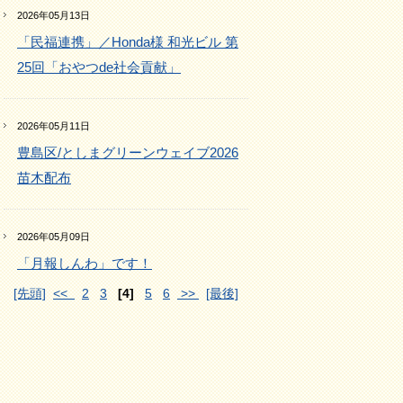
2026年05月13日
「民福連携」／Honda様 和光ビル 第
25回「おやつde社会貢献」
2026年05月11日
豊島区/としまグリーンウェイブ2026
苗木配布
2026年05月09日
「月報しんわ」です！
[先頭]
<<
2
3
[4]
5
6
>>
[最後]