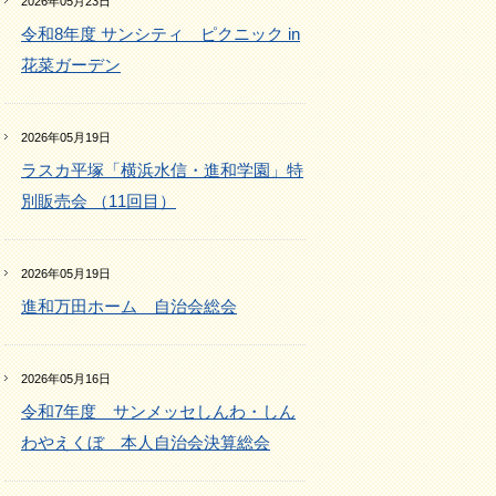
2026年05月23日
令和8年度 サンシティ ピクニック in
花菜ガーデン
2026年05月19日
ラスカ平塚「横浜水信・進和学園」特
別販売会 （11回目）
2026年05月19日
進和万田ホーム 自治会総会
2026年05月16日
令和7年度 サンメッセしんわ・しん
わやえくぼ 本人自治会決算総会