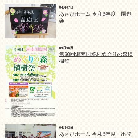
04月07日
あさひホーム 令和8年度 園遊
会
04月06日
第30回湘南国際村めぐりの森植
樹祭
04月03日
あさひホーム 令和8年度 出発