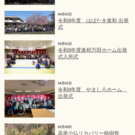
04月01日
令和8年度 はばたき進和 出発
式
04月01日
令和8年度進和万田ホーム出発
式入所式
04月01日
令和8年度 やましろホーム
出発式
03月30日
高尾小仏リカバリー植樹祭