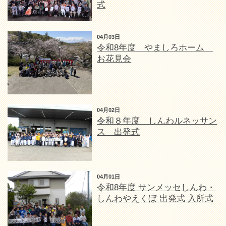
式
04月03日
令和8年度 やましろホーム
お花見会
04月02日
令和８年度 しんわルネッサン
ス 出発式
04月01日
令和8年度 サンメッセしんわ・
しんわやえくぼ 出発式 入所式