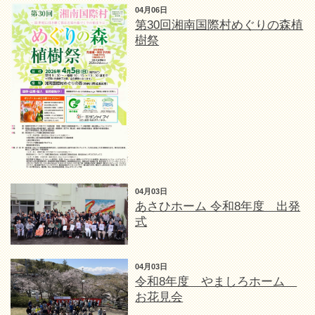
04月06日
第30回湘南国際村めぐりの森植
樹祭
04月03日
あさひホーム 令和8年度 出発
式
04月03日
令和8年度 やましろホーム
お花見会