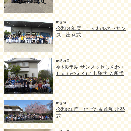
04月02日
令和８年度 しんわルネッサン
ス 出発式
04月01日
令和8年度 サンメッセしんわ・
しんわやえくぼ 出発式 入所式
04月01日
令和8年度 はばたき進和 出発
式