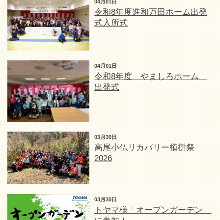
04月01日
令和8年度進和万田ホーム出発
式入所式
04月01日
令和8年度 やましろホーム
出発式
03月30日
高尾小仏リカバリー植樹祭
2026
03月30日
トヤマ様「オープンガーデン」