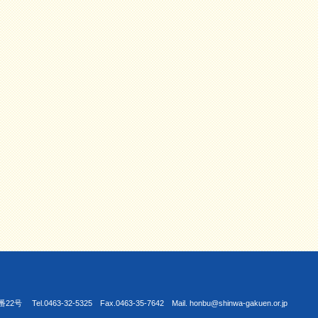
463-32-5325 Fax.0463-35-7642 Mail. honbu@shinwa-gakuen.or.jp