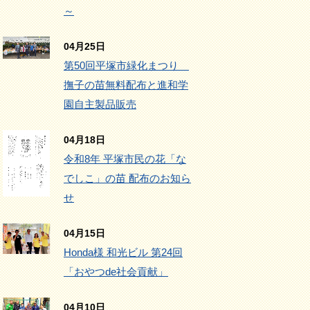
～
04月25日
第50回平塚市緑化まつり
撫子の苗無料配布と進和学
園自主製品販売
04月18日
令和8年 平塚市民の花「な
でしこ」の苗 配布のお知ら
せ
04月15日
Honda様 和光ビル 第24回
「おやつde社会貢献」
04月10日