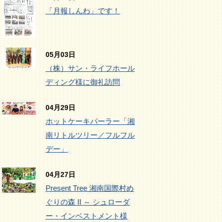
「月報しんわ」です！
05月03日
（株）サン・ライフホール
ディング様に御礼訪問
04月29日
ホットケーキパーラー「湘
南リトルツリー／フルフル
デー」
04月27日
Present Tree 湘南国際村め
ぐりの森 II ～ シュローダ
ー・インベストメント様