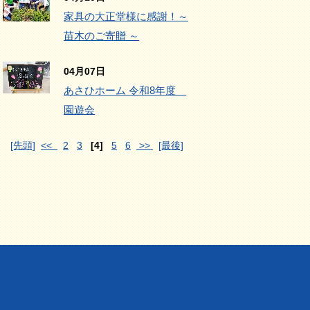
家具の大正堂様に感謝！～
苗木のご寄贈 ～
04月07日
あさひホーム 令和8年度
園遊会
[先頭]
<<
2
3
[4]
5
6
>>
[最後]