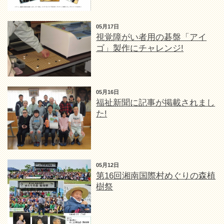
05月17日
視覚障がい者用の碁盤「アイ
ゴ」製作にチャレンジ!
05月16日
福祉新聞に記事が掲載されまし
た!
05月12日
第16回湘南国際村めぐりの森植
樹祭