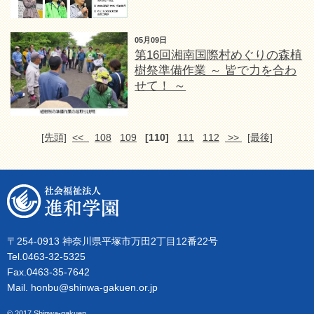
05月09日
第16回湘南国際村めぐりの森植
樹祭準備作業 ～ 皆で力を合わ
せて！ ～
[先頭]
<<
108
109
[110]
111
112
>>
[最後]
〒254-0913 神奈川県平塚市万田2丁目12番22号
Tel.0463-32-5325
Fax.0463-35-7642
Mail. honbu@shinwa-gakuen.or.jp
© 2017 Shinwa-gakuen.