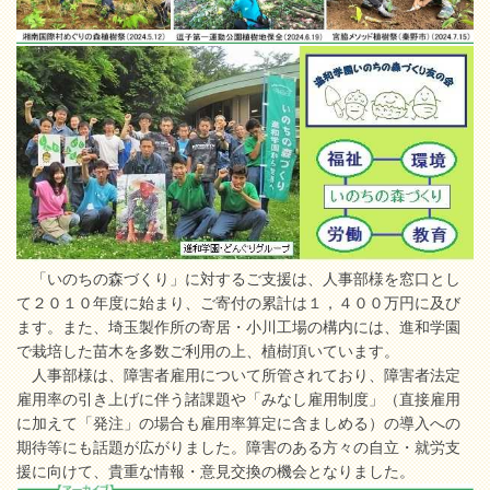
「いのちの森づくり」に対するご支援は、人事部様を窓口とし
て２０１０年度に始まり、ご寄付の累計は１，４００万円に及び
ます。また、埼玉製作所の寄居・小川工場の構内には、進和学園
で栽培した苗木を多数ご利用の上、植樹頂いています。
人事部様は、障害者雇用について所管されており、障害者法定
雇用率の引き上げに伴う諸課題や「みなし雇用制度」（直接雇用
に加えて「発注」の場合も雇用率算定に含ましめる）の導入への
期待等にも話題が広がりました。障害のある方々の自立・就労支
援に向けて、貴重な情報・意見交換の機会となりました。