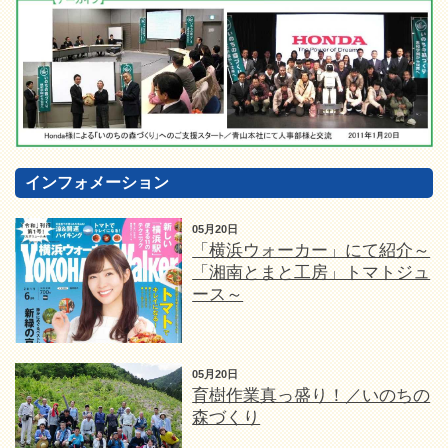
インフォメーション
05月20日
「横浜ウォーカー」にて紹介～
「湘南とまと工房」トマトジュ
ース～
05月20日
育樹作業真っ盛り！／いのちの
森づくり