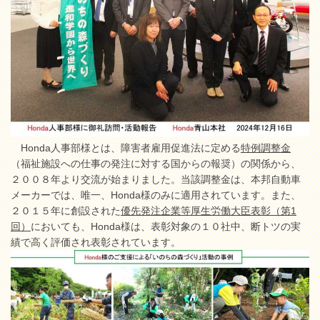
Honda人事部様とは、障害者雇用促進法に定める
特例調整金
（福祉施設への仕事の発注に対する国からの報奨）の関係から、
２００８年より交流が始まりました。当該調整金は、本邦自動車
メーカーでは、唯一、Honda様のみに適用されています。また、
２０１５年に創設された
優先発注企業等厚生労働大臣表彰（第1
回）
においても、Honda様は、表彰対象の１０社中、断トツの実
績で高く評価され表彰されています。