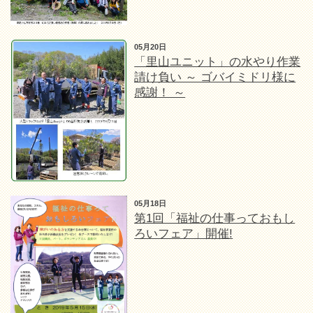
05月20日
「里山ユニット」の水やり作業
請け負い ～ ゴバイミドリ様に
感謝！ ～
05月18日
第1回「福祉の仕事っておもし
ろいフェア」開催!