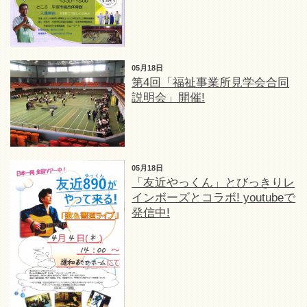
05月18日
第4回「福祉事業所見学会合同
説明会」開催!
05月18日
「友近やっくん」とびっきりレ
インボーズとコラボ! youtubeで
発信中!