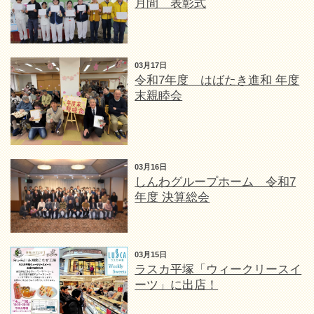
月間 表彰式
03月17日
令和7年度 はばたき進和 年度
末親睦会
03月16日
しんわグループホーム 令和7
年度 決算総会
03月15日
ラスカ平塚「ウィークリースイ
ーツ」に出店！