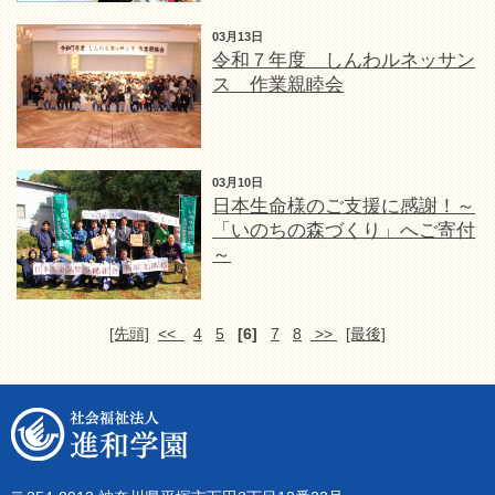
03月13日
令和７年度 しんわルネッサン
ス 作業親睦会
03月10日
日本生命様のご支援に感謝！～
「いのちの森づくり」へご寄付
～
[先頭]
<<
4
5
[6]
7
8
>>
[最後]