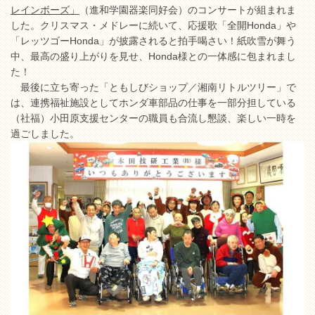
レインボーズ」
（進和学園器楽同好会）のコンサートが組まれま
した。クリスマス・メドレーに続いて、応援歌「全開Honda」や
「レッツゴーHonda」が披露されると拍手喝さい！紙吹雪が舞う
中、最高の盛り上がりを見せ、Honda様との一体感に包まれまし
た！
最後に立ち寄った「ともしびショップ／湘南リトルツリー」で
は、連携福祉施設としてホンダ車部品の仕事を一部分担している
（社福）小田原支援センターの職員も合流し懇談、楽しい一時を
過ごしました。