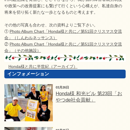
や政策への改善提案にも繋げて行くという心構えが、私達自身の
将来を切り拓く新たな一歩となるものと考えます。
その他の写真も合わせ、次の資料よりご覧下さい。
①
Photo Album Chart「Honda様と共に／第51回クリスマス交流
会」（しんわルネッサンス）
②
Photo Album Chart「Honda様と共に／第51回クリスマス交流
会」（その他施設）
Honda様と共に半世紀（アーカイブ）
インフォメーション
03月26日
Honda様 和光ビル 第23回「お
やつde社会貢献」