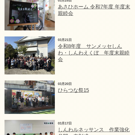
03月25日
あさひホーム 令和7年度 年度末
親睦会
03月21日
令和8年度 サンメッセしん
わ・しんわえくぼ 年度末親睦
会
03月20日
ひらつな祭15
03月17日
しんわルネッサンス 作業強化