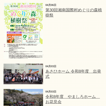
04月06日
第30回湘南国際村めぐりの森植
樹祭
04月03日
あさひホーム 令和8年度 出発
式
04月03日
令和8年度 やましろホーム
お花見会