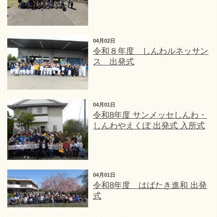
04月02日
令和８年度 しんわルネッサン
ス 出発式
04月01日
令和8年度 サンメッセしんわ・
しんわやえくぼ 出発式 入所式
04月01日
令和8年度 はばたき進和 出発
式