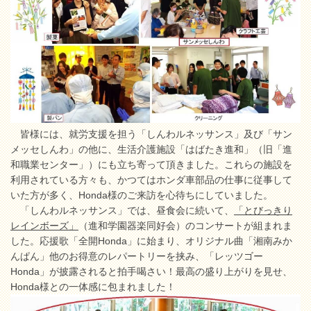
皆様には、就労支援を担う「しんわルネッサンス」及び「サン
メッセしんわ」の他に、生活介護施設「はばたき進和」（旧「進
和職業センター」）にも立ち寄って頂きました。これらの施設を
利用されている方々も、かつてはホンダ車部品の仕事に従事して
いた方が多く、Honda様のご来訪を心待ちにしていました。
「しんわルネッサンス」では、昼食会に続いて、
「とびっきり
レインボーズ」
（進和学園器楽同好会）のコンサートが組まれま
した。応援歌「全開Honda」に始まり、オリジナル曲「湘南みか
んぱん」他のお得意のレパートリーを挟み、「レッツゴー
Honda」が披露されると拍手喝さい！最高の盛り上がりを見せ、
Honda様との一体感に包まれました！