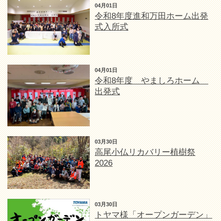
04月01日
令和8年度進和万田ホーム出発
式入所式
04月01日
令和8年度 やましろホーム
出発式
03月30日
高尾小仏リカバリー植樹祭
2026
03月30日
トヤマ様「オープンガーデン」