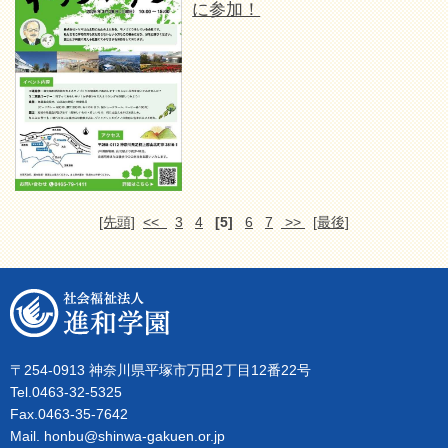
に参加！
[先頭]
<<
3
4
[5]
6
7
>>
[最後]
〒254-0913 神奈川県平塚市万田2丁目12番22号
Tel.0463-32-5325
Fax.0463-35-7642
Mail. honbu@shinwa-gakuen.or.jp