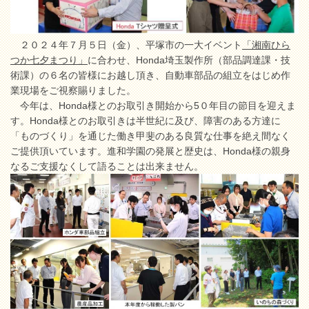
２０２４年７月５日（金）、平塚市の一大イベント
「湘南ひら
つか七夕まつり」
に合わせ、Honda埼玉製作所（部品調達課・技
術課）の６名の皆様にお越し頂き、自動車部品の組立をはじめ作
業現場をご視察賜りました。
今年は、Honda様とのお取引き開始から5０年目の節目を迎えま
す。Honda様とのお取引きは半世紀に及び、障害のある方達に
「ものづくり」を通じた働き甲斐のある良質な仕事を絶え間なく
ご提供頂いています。進和学園の発展と歴史は、Honda様の親身
なるご支援なくして語ることは出来ません。