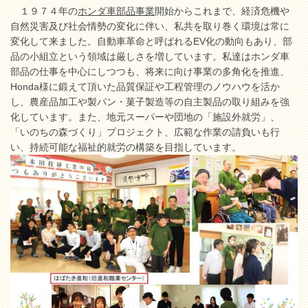
１９７４年の
ホンダ車部品事業
開始からこれまで、経済危機や
自然災害及び社会情勢の変化に伴い、私共を取り巻く環境は常に
変化して来ました。自動車革命と呼ばれるEV化の動向もあり、部
品の小組立という領域は厳しさを増しています。私達はホンダ車
部品の仕事を中心にしつつも、将来に向け事業の多角化を推進、
Honda様に鍛えて頂いた品質保証や工程管理のノウハウを活か
し、農産品加工や製パン・菓子製造等の自主製品の取り組みを強
化しています。また、地元スーパーや団地の「施設外就労」、
「いのちの森づくり」プロジェクト、広範な作業の請負いも行
い、持続可能な福祉的就労の構築を目指しています。