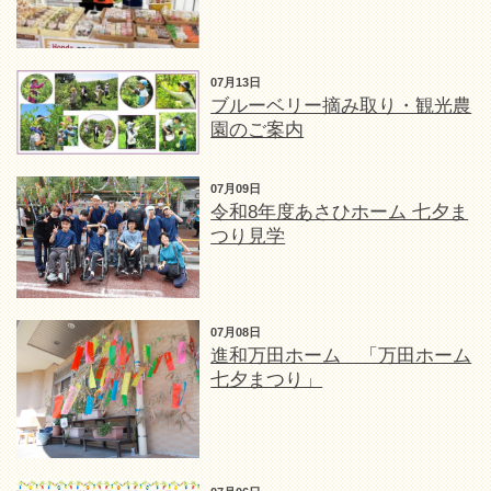
07月13日
ブルーベリー摘み取り・観光農
園のご案内
07月09日
令和8年度あさひホーム 七夕ま
つり見学
07月08日
進和万田ホーム 「万田ホーム
七夕まつり」