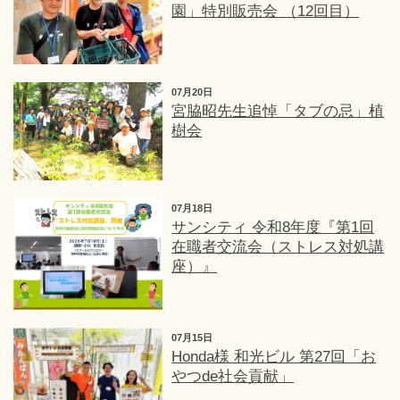
園」特別販売会 （12回目）
07月20日
宮脇昭先生追悼「タブの忌」植
樹会
07月18日
サンシティ 令和8年度『第1回
在職者交流会（ストレス対処講
座）』
07月15日
Honda様 和光ビル 第27回「お
やつde社会貢献」