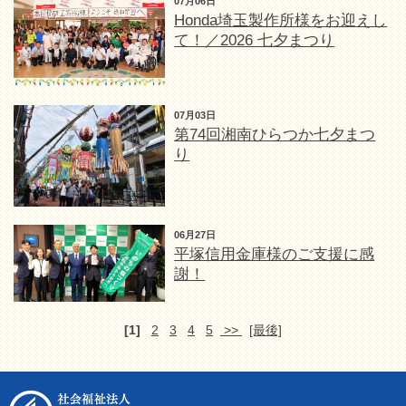
07月06日
Honda埼玉製作所様をお迎えし
て！／2026 七夕まつり
07月03日
第74回湘南ひらつか七夕まつ
り
06月27日
平塚信用金庫様のご支援に感
謝！
[1]
2
3
4
5
>>
[最後]