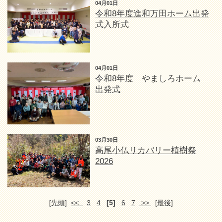
04月01日
令和8年度進和万田ホーム出発
式入所式
04月01日
令和8年度 やましろホーム
出発式
03月30日
高尾小仏リカバリー植樹祭
2026
[先頭]
<<
3
4
[5]
6
7
>>
[最後]