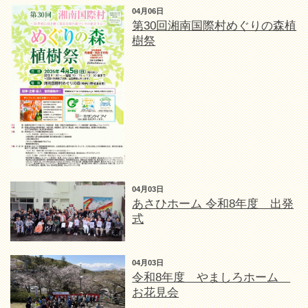
04月06日
第30回湘南国際村めぐりの森植
樹祭
04月03日
あさひホーム 令和8年度 出発
式
04月03日
令和8年度 やましろホーム
お花見会