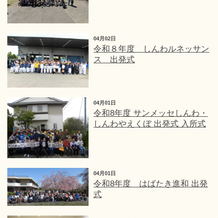
04月02日
令和８年度 しんわルネッサン
ス 出発式
04月01日
令和8年度 サンメッセしんわ・
しんわやえくぼ 出発式 入所式
04月01日
令和8年度 はばたき進和 出発
式