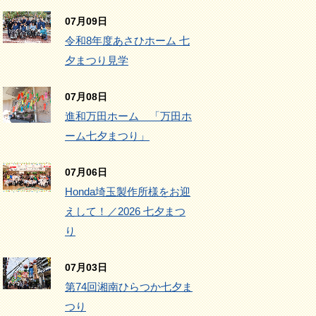
07月09日
令和8年度あさひホーム 七
夕まつり見学
07月08日
進和万田ホーム 「万田ホ
ーム七夕まつり」
07月06日
Honda埼玉製作所様をお迎
えして！／2026 七夕まつ
り
07月03日
第74回湘南ひらつか七夕ま
つり