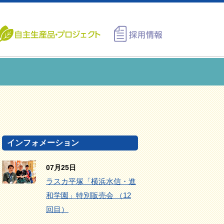
インフォメーション
07月25日
ラスカ平塚「横浜水信・進
和学園」特別販売会 （12
回目）