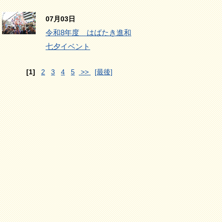
07月03日
令和8年度 はばたき進和
七夕イベント
[1]
2
3
4
5
>>
[最後]