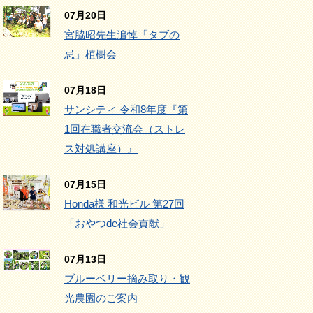
07月20日
宮脇昭先生追悼「タブの
忌」植樹会
07月18日
サンシティ 令和8年度『第
1回在職者交流会（ストレ
ス対処講座）』
07月15日
Honda様 和光ビル 第27回
「おやつde社会貢献」
07月13日
ブルーベリー摘み取り・観
光農園のご案内