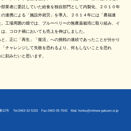
外部業者に委託していた給食を独自部門として内製化、２０１０年
との連携による「施設外就労」を導入、２０１４年には「農福連
た。工場周囲の畑では、ブルーベリーの無農薬栽培に取り組み、イ
」は、コロナ禍においても売上を伸ばしました。
と、正に「再生」「復活」への挑戦の連続であったことが分かり
。「チャレンジして失敗を恐れるより、何もしないことを恐れ
心に刻みたいと思います。
463-32-5325 Fax.0463-35-7642 Mail. honbu@shinwa-gakuen.or.jp