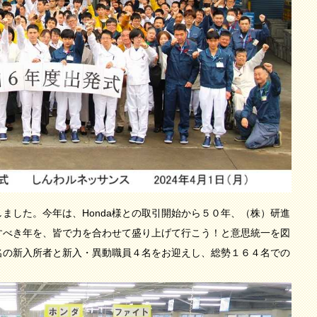
した。今年は、Honda様との取引開始から５０年、（株）研進
すべき年を、皆で力を合わせて盛り上げて行こう！と意思統一を図
名の新入所者と新入・異動職員４名をお迎えし、総勢１６４名での