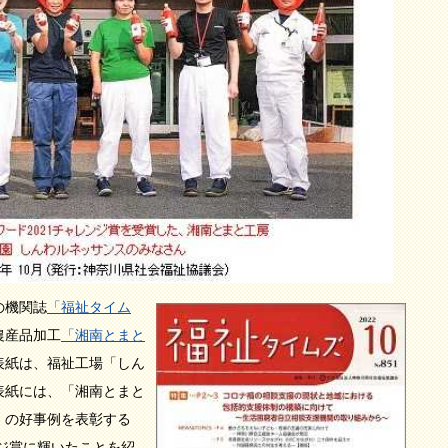
の機関誌
「福祉タイム
農産品加工
「湘南とまと
表紙は、福祉工場「しん
表紙には、「湘南とまと
）の好事例を表彰する
ンジ賞に輝いたことを紹