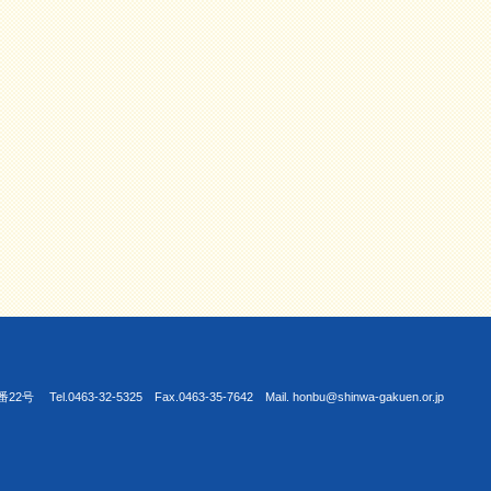
463-32-5325 Fax.0463-35-7642 Mail. honbu@shinwa-gakuen.or.jp