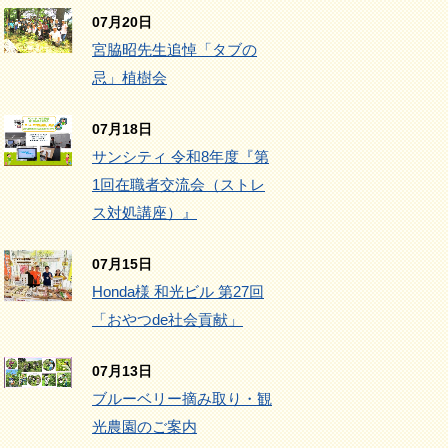
07月20日
宮脇昭先生追悼「タブの
忌」植樹会
07月18日
サンシティ 令和8年度『第
1回在職者交流会（ストレ
ス対処講座）』
07月15日
Honda様 和光ビル 第27回
「おやつde社会貢献」
07月13日
ブルーベリー摘み取り・観
光農園のご案内