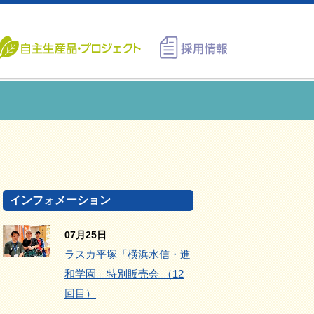
インフォメーション
07月25日
ラスカ平塚「横浜水信・進
和学園」特別販売会 （12
回目）