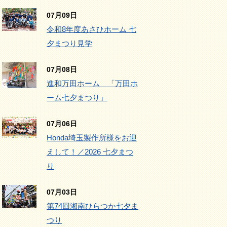
07月09日
令和8年度あさひホーム 七
夕まつり見学
07月08日
進和万田ホーム 「万田ホ
ーム七夕まつり」
07月06日
Honda埼玉製作所様をお迎
えして！／2026 七夕まつ
り
07月03日
第74回湘南ひらつか七夕ま
つり