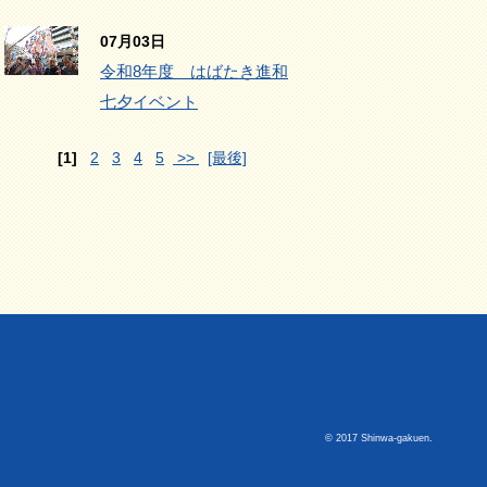
07月03日
令和8年度 はばたき進和
七夕イベント
[1]
2
3
4
5
>>
[最後]
© 2017 Shinwa-gakuen.