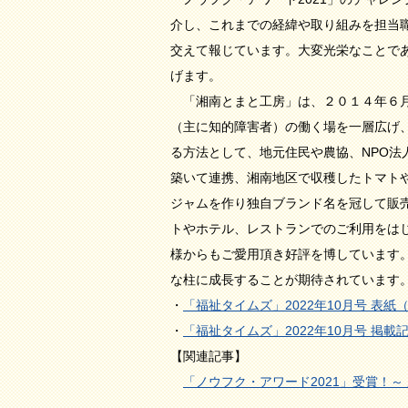
介し、これまでの経緯や取り組みを担当
交えて報じています。大変光栄なことで
げます。
「湘南とまと工房」は、２０１４年６月
（主に知的障害者）の働く場を一層広げ
る方法として、地元住民や農協、NPO法
築いて連携、湘南地区で収穫したトマト
ジャムを作り独自ブランド名を冠して販
トやホテル、レストランでのご利用をは
様からもご愛用頂き好評を博しています
な柱に成長することが期待されています
・
「福祉タイムズ」2022年10月号 表
・
「福祉タイムズ」2022年10月号 
【関連記事】
「ノウフク・アワード2021」受賞！～ 