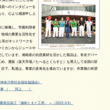
職員へのインタビューを
あり、心より感謝申し上
に稼働し、学園利用者
、地域の農業を活性化す
人等がネットワークを
やミカンからジュースや
売しています。湘南産の自然素材を活かした製品は、有名デパー
じめ、通販（楽天市場／たべるとくらすと）も導入して全国の皆
。目下、私達は、事業の多角化を進めていますが、作業種の有望
。
紙（神奈川県社会福祉協議会）
掲載記事 （ 同上 ）
農産品加工「湘南とまと工房」 ～（2022.3.9）