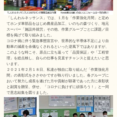
「しんわルネッサンス」では、１月を「作業強化月間」と定め
てホンダ車部品をはじめ農産品加工、いのちの森づくり、地元
スーパー「施設外就労」その他、作業グループごとに課題／目
標を掲げて取り組みました。
コロナ禍に伴う緊急事態宣言や、世界的な半導体不足により自
動車の減産を余儀なくされるといった逆風下ではありますが、
このような時こそ、原点に立ち返って「品質保証」や「工程管
理」を総点検し、自らの仕事を見直すチャンスと捉えたいと思
います。
２０２１年２月１８日、私達が独自に取り組んだ「作業強化月
間」の表彰式をささやかですが執り行いました。各グループに
おいて努力し成長を遂げた方や貢献が顕著であった方に表彰状
と副賞を贈呈、併せ、「コロナに負けずに頑張ろう！」と一同
で意志結集を図りました。