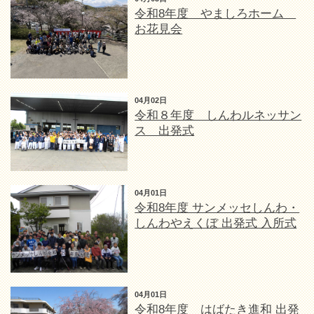
令和8年度 やましろホーム
お花見会
04月02日
令和８年度 しんわルネッサン
ス 出発式
04月01日
令和8年度 サンメッセしんわ・
しんわやえくぼ 出発式 入所式
04月01日
令和8年度 はばたき進和 出発