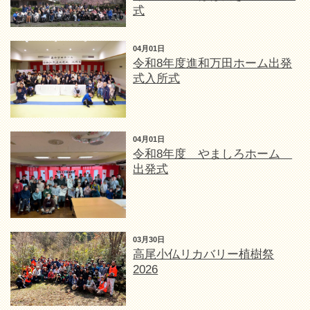
式
04月01日
令和8年度進和万田ホーム出発
式入所式
04月01日
令和8年度 やましろホーム
出発式
03月30日
高尾小仏リカバリー植樹祭
2026