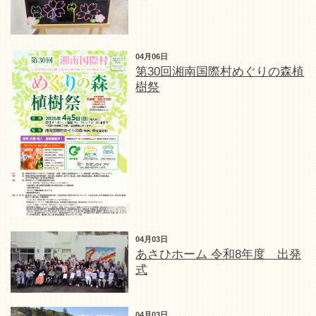
04月06日
第30回湘南国際村めぐりの森植
樹祭
04月03日
あさひホーム 令和8年度 出発
式
04月03日