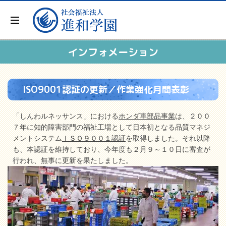
インフォメーション
ISO9001認証の更新／作業強化月間表彰
「しんわルネッサンス」における
ホンダ車部品事業
は、２００
７年に知的障害部門の福祉工場として日本初となる品質マネジ
メントシステム
ＩＳＯ９００１認証
を取得しました。それ以降
も、本認証を維持しており、今年度も２月９～１０日に審査が
行われ、無事に更新を果たしました。