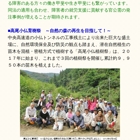
る障害のある方々の働き甲斐や生き甲斐にも繋がっています。
同法の適用も合わせ、障害者の就労支援に貢献する官公需の発
注事例が増えることが期待されます。
■高尾小仏育樹祭 ～自然の森の再生を目指して！～
中央高速道の小仏トンネルの工事残土により出来た巨大な盛土
場に、自然環境保全及び防災の観点も踏まえ、潜在自然植生の
苗木を混植・密植方式で植樹する「高尾小仏植樹祭」は、２０
１７年に始まり、これまで３回の植樹祭を開催し累計約９，９
５０本の苗木を植えました。