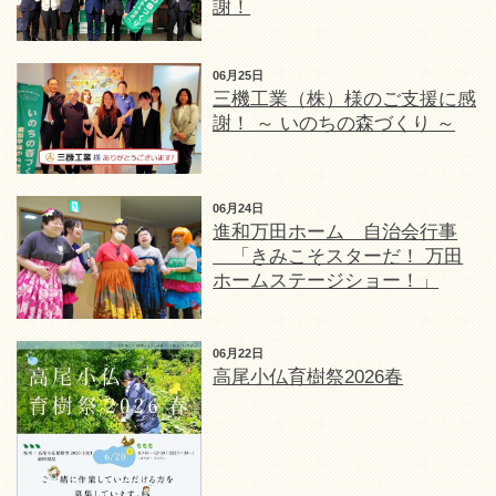
謝！
06月25日
三機工業（株）様のご支援に感
謝！ ～ いのちの森づくり ～
06月24日
進和万田ホーム 自治会行事
「きみこそスターだ！ 万田
ホームステージショー！」
06月22日
高尾小仏育樹祭2026春