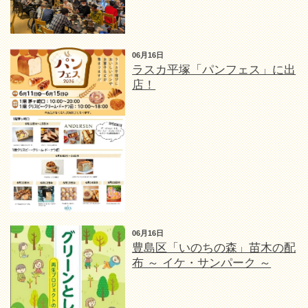
06月16日
ラスカ平塚「パンフェス」に出
店！
06月16日
豊島区「いのちの森」苗木の配
布 ～ イケ・サンパーク ～