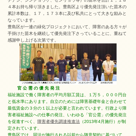
チナシ、ジンチョウゲ、センリョウ等）の苗木を合計１，１８
４本お持ち帰り頂きました。豊島区より優先発注頂いた苗木の
累計本数は、１７，１７３本に及び私共にとって大きな励みと
なっています。
豊島区が一連の緑化プロジェクトにおいて、障害のある方々が
手掛けた苗木を継続して優先発注下さっていることに、重ねて
感謝申し上げる次第です。
官 公 需 の 優 先 発 注
福祉施設で働く障害者の平均月額工賃は、１万５，０００円台
と低水準にあります。自立のためには障害基礎年金と合わせて
最低賃金の３分の１以上が必要と言われています。行政より障
害者福祉施設への仕事の発注、いわゆる「官公需」の優先発注
を促進すべく、
障害者優先調達推進法
（2013年4月施行）が制
定されています。
豊島区では、同法が施行される以前から随意契約に基づいて、