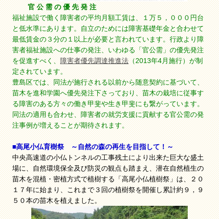
官 公 需 の 優 先 発 注
福祉施設で働く障害者の平均月額工賃は、１万５，０００円台
と低水準にあります。自立のためには障害基礎年金と合わせて
最低賃金の３分の１以上が必要と言われています。行政より障
害者福祉施設への仕事の発注、いわゆる「官公需」の優先発注
を促進すべく、
障害者優先調達推進法
（2013年4月施行）が制
定されています。
豊島区では、同法が施行される以前から随意契約に基づいて、
苗木を進和学園へ優先発注下さっており、苗木の栽培に従事す
る障害のある方々の働き甲斐や生き甲斐にも繋がっています。
同法の適用も合わせ、障害者の就労支援に貢献する官公需の発
注事例が増えることが期待されます。
■高尾小仏育樹祭 ～自然の森の再生を目指して！～
中央高速道の小仏トンネルの工事残土により出来た巨大な盛土
場に、自然環境保全及び防災の観点も踏まえ、潜在自然植生の
苗木を混植・密植方式で植樹する「高尾小仏植樹祭」は、２０
１７年に始まり、これまで３回の植樹祭を開催し累計約９，９
５０本の苗木を植えました。