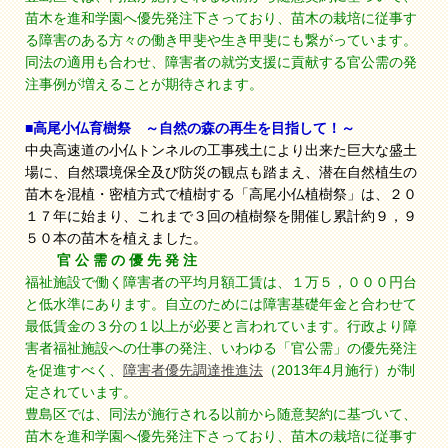
苗木を進和学園へ優先発注下さっており、苗木の栽培に従事す
る障害のある方々の働き甲斐や生き甲斐にも繋がっています。
同法の適用も合わせ、障害者の就労支援に貢献する官公需の発
注事例が増えることが期待されます。
■高尾小仏育樹祭 ～自然の森の再生を目指して！～
中央高速道の小仏トンネルの工事残土により出来た巨大な盛土
場に、自然環境保全及び防災の観点も踏まえ、潜在自然植生の
苗木を混植・密植方式で植樹する「高尾小仏植樹祭」は、２０
１７年に始まり、これまで３回の植樹祭を開催し累計約９，９
５０本の苗木を植えました。
官 公 需 の 優 先 発 注
福祉施設で働く障害者の平均月額工賃は、１万５，０００円台
と低水準にあります。自立のためには障害基礎年金と合わせて
最低賃金の３分の１以上が必要と言われています。行政より障
害者福祉施設への仕事の発注、いわゆる「官公需」の優先発注
を促進すべく、
障害者優先調達推進法
（2013年4月施行）が制
定されています。
豊島区では、同法が施行される以前から随意契約に基づいて、
苗木を進和学園へ優先発注下さっており、苗木の栽培に従事す