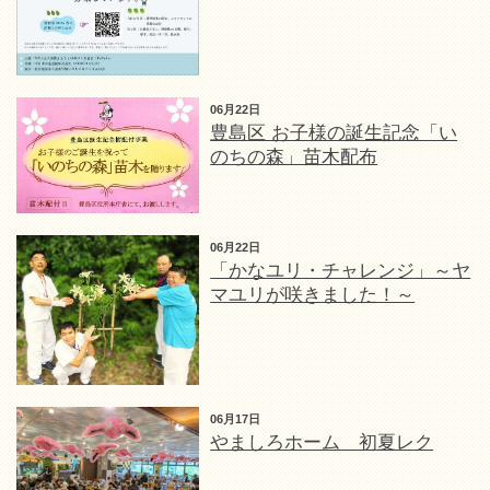
06月22日
豊島区 お子様の誕生記念「い
のちの森」苗木配布
06月22日
「かなユリ・チャレンジ」～ヤ
マユリが咲きました！～
06月17日
やましろホーム 初夏レク