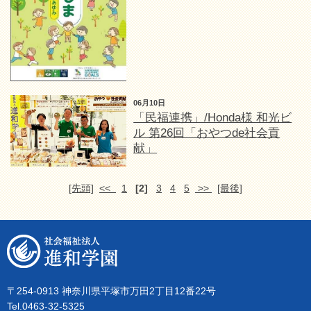
06月10日
「民福連携」/Honda様 和光ビ
ル 第26回「おやつde社会貢
献」
[先頭]
<<
1
[2]
3
4
5
>>
[最後]
〒254-0913 神奈川県平塚市万田2丁目12番22号
Tel.0463-32-5325