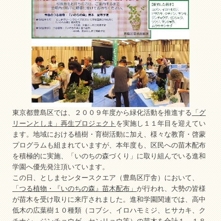
東京都豊島区では、２００９年度から緑化活動を推進する
「グ
リーンとしま」再生プロジェクト
を実施し１１年目を迎えてい
ます。地域における植樹・育樹活動に加え、様々な教育・啓蒙
プログラムも組まれていますが、本年度も、区民への苗木配布
を積極的に実施、「いのちの森づくり」に取り組んでいる進和
学園へ優先発注頂いています。
この日、としまセンタースクエア（豊島区庁舎）において、
「つる植物・『いのちの森』苗木配布」
が行われ、大勢の皆様
が苗木を受け取りに来庁されました。進和学園関連では、高中
低木の広葉樹１０種類（コブシ、イロハモミジ、ヒサカキ、ク