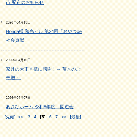
苗 配布のお知らせ
2026年04月15日
Honda様 和光ビル 第24回「おやつde
社会貢献」
2026年04月10日
家具の大正堂様に感謝！～ 苗木のご
寄贈 ～
2026年04月07日
あさひホーム 令和8年度 園遊会
[先頭]
<<
3
4
[5]
6
7
>>
[最後]