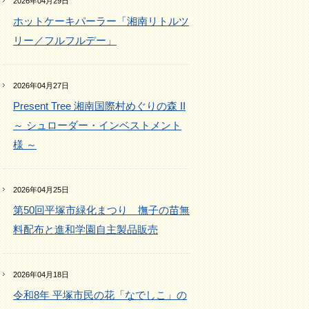
2026年04月29日
ホットケーキパーラー「湘南リトルツ
リー／フルフルデー」
2026年04月27日
Present Tree 湘南国際村めぐりの森 II
～ シュローダー・インベストメント
様 ～
2026年04月25日
第50回平塚市緑化まつり 撫子の苗無
料配布と進和学園自主製品販売
2026年04月18日
令和8年 平塚市民の花「なでしこ」の