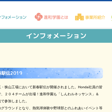
インフォメーション
春駅伝2019
玉・狭山工場において新春駅伝が開催されました。Honda社員の皆
で、２０４チームが出場！進和学園も「しんわルネッサンス」＆
続で参加しました。
のグラウンドとなり、熱気球体験や野球部とのふれあいイベント等