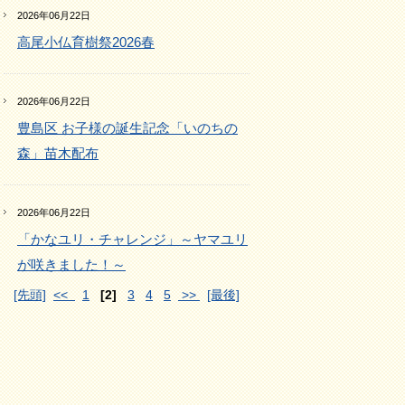
2026年06月22日
高尾小仏育樹祭2026春
2026年06月22日
豊島区 お子様の誕生記念「いのちの
森」苗木配布
2026年06月22日
「かなユリ・チャレンジ」～ヤマユリ
が咲きました！～
[先頭]
<<
1
[2]
3
4
5
>>
[最後]