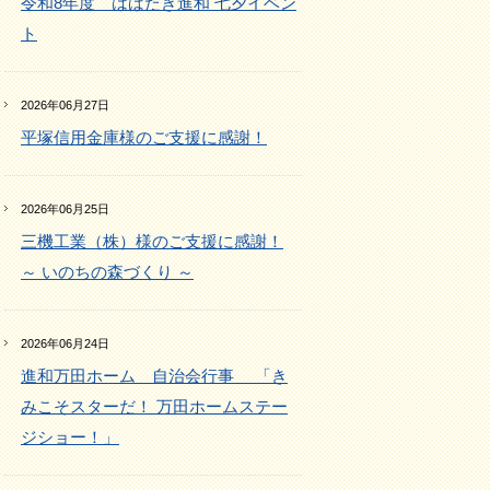
令和8年度 はばたき進和 七夕イベン
ト
2026年06月27日
平塚信用金庫様のご支援に感謝！
2026年06月25日
三機工業（株）様のご支援に感謝！
～ いのちの森づくり ～
2026年06月24日
進和万田ホーム 自治会行事 「き
みこそスターだ！ 万田ホームステー
ジショー！」