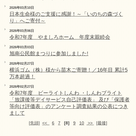
2026年03月10日
日本生命様のご支援に感謝！～「いのちの森づく
り」へご寄付～
2026年03月06日
令和7年度 やましろホーム 年度末親睦会
2026年03月03日
旭南公民館まつりに参加しました!
2026年02月27日
横浜ゴム（株）様から苗木ご寄贈！／16年目 累計5
万本超過！
2026年02月27日
令和7年度 ビーライトしんわ ・しんわブライト
「放課後等デイサービス自己評価表」 及び「保護者
等向け評価表」のアンケート調査結果の公表につき
まして
[先頭]
<<
6
7
[8]
9
10
>>
[最後]