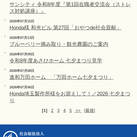
サンシティ 令和8年度『第1回在職者交流会（ストレ
ス対処講座）』
2026年07月15日
Honda様 和光ビル 第27回「おやつde社会貢献」
2026年07月13日
ブルーベリー摘み取り・観光農園のご案内
2026年07月09日
令和8年度あさひホーム 七夕まつり見学
2026年07月08日
進和万田ホーム 「万田ホーム七夕まつり」
2026年07月06日
Honda埼玉製作所様をお迎えして！／2026 七夕まつ
り
[1]
2
3
4
5
>>
[最後]