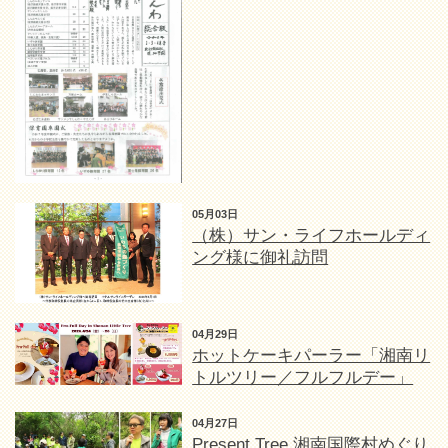
05月03日
（株）サン・ライフホールディ
ング様に御礼訪問
04月29日
ホットケーキパーラー「湘南リ
トルツリー／フルフルデー」
04月27日
Present Tree 湘南国際村めぐり