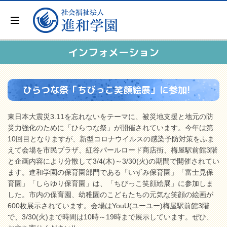
インフォメーション
ひらつな祭「ちびっこ笑顔絵展」に参加!
東日本大震災3.11を忘れないをテーマに、被災地支援と地元の防
災力強化のために「ひらつな祭」が開催されています。今年は第
10回目となりますが、新型コロナウイルスの感染予防対策をふま
えて会場を市民プラザ、紅谷パールロード商店街、梅屋駅前館3階
と企画内容により分散して3/4(木)～3/30(火)の期間で開催されてい
ます。進和学園の保育園部門である「いずみ保育園」「富士見保
育園」「しらゆり保育園」は、「ちびっこ笑顔絵展」に参加しま
した。市内の保育園、幼稚園のこどもたちの元気な笑顔の絵画が
600枚展示されています。会場はYouU(ユーユー)梅屋駅前館3階
で、3/30(火)まで時間は10時～19時まで展示しています。ぜひ、