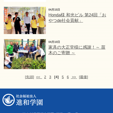
04月15日
Honda様 和光ビル 第24回「お
やつde社会貢献」
04月10日
家具の大正堂様に感謝！～ 苗
木のご寄贈 ～
[先頭]
<<
2
3
[4]
5
6
>>
[最後]