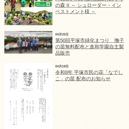
の森 II ～ シュローダー・イン
ベストメント様 ～
04月25日
第50回平塚市緑化まつり 撫子
の苗無料配布と進和学園自主製
品販売
04月18日
令和8年 平塚市民の花「なでし
こ」の苗 配布のお知らせ