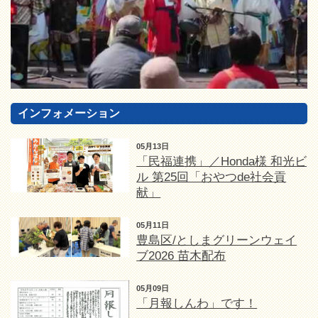
インフォメーション
05月13日
「民福連携」／Honda様 和光ビ
ル 第25回「おやつde社会貢
献」
05月11日
豊島区/としまグリーンウェイ
ブ2026 苗木配布
05月09日
「月報しんわ」です！