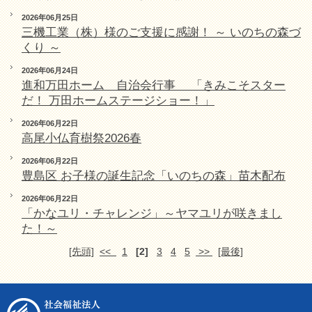
2026年06月25日
三機工業（株）様のご支援に感謝！ ～ いのちの森づ
くり ～
2026年06月24日
進和万田ホーム 自治会行事 「きみこそスター
だ！ 万田ホームステージショー！」
2026年06月22日
高尾小仏育樹祭2026春
2026年06月22日
豊島区 お子様の誕生記念「いのちの森」苗木配布
2026年06月22日
「かなユリ・チャレンジ」～ヤマユリが咲きまし
た！～
[先頭]
<<
1
[2]
3
4
5
>>
[最後]