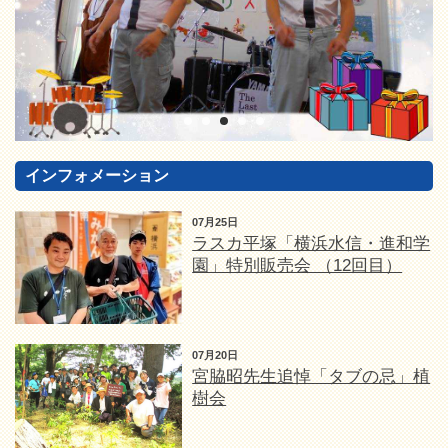
インフォメーション
07月25日
ラスカ平塚「横浜水信・進和学
園」特別販売会 （12回目）
07月20日
宮脇昭先生追悼「タブの忌」植
樹会