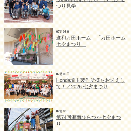
つり見学
07月08日
進和万田ホーム 「万田ホーム
七夕まつり」
07月06日
Honda埼玉製作所様をお迎えし
て！／2026 七夕まつり
07月03日
第74回湘南ひらつか七夕まつ
り