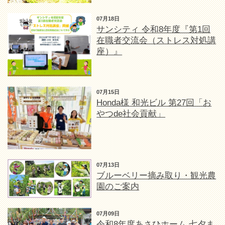
07月18日
サンシティ 令和8年度『第1回
在職者交流会（ストレス対処講
座）』
07月15日
Honda様 和光ビル 第27回「お
やつde社会貢献」
07月13日
ブルーベリー摘み取り・観光農
園のご案内
07月09日
令和8年度あさひホーム 七夕ま