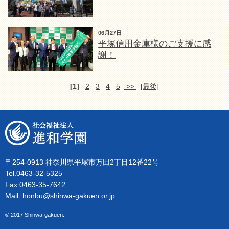
06月27日
平塚信用金庫様のご支援に感
謝！
[1]
2
3
4
5
>>
[最後]
〒254-0913 神奈川県平塚市万田2丁目12番22号
Tel.0463-32-5325
Fax.0463-35-7642
Mail. honbu@shinwa-gakuen.or.jp
© 2017 Shinwa-gakuen.