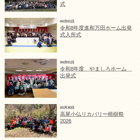
式
04月01日
令和8年度進和万田ホーム出発
式入所式
04月01日
令和8年度 やましろホーム
出発式
03月30日
高尾小仏リカバリー植樹祭
2026