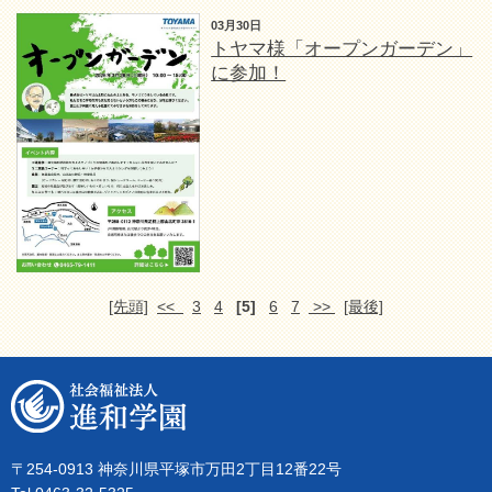
03月30日
トヤマ様「オープンガーデン」
に参加！
[先頭]
<<
3
4
[5]
6
7
>>
[最後]
〒254-0913 神奈川県平塚市万田2丁目12番22号