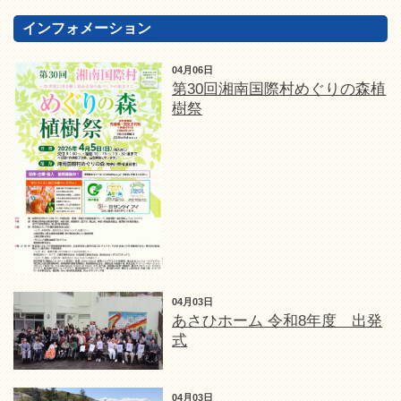
インフォメーション
04月06日
第30回湘南国際村めぐりの森植
樹祭
04月03日
あさひホーム 令和8年度 出発
式
04月03日