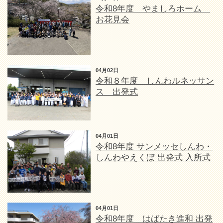
令和8年度 やましろホーム
お花見会
04月02日
令和８年度 しんわルネッサン
ス 出発式
04月01日
令和8年度 サンメッセしんわ・
しんわやえくぼ 出発式 入所式
04月01日
令和8年度 はばたき進和 出発