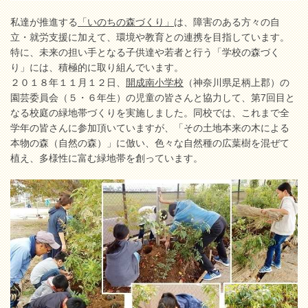
私達が推進する
「いのちの森づくり」
は、障害のある方々の自
立・就労支援に加えて、環境や教育との連携を目指しています。
特に、未来の担い手となる子供達や若者と行う「学校の森づく
り」には、積極的に取り組んでいます。
２０１８年１１月１２日、
開成南小学校
（神奈川県足柄上郡）の
園芸委員会（５・６年生）の児童の皆さんと協力して、第7回目と
なる校庭の緑地帯づくりを実施しました。同校では、これまで全
学年の皆さんに参加頂いていますが、「その土地本来の木による
本物の森（自然の森）」に倣い、色々な自然種の広葉樹を混ぜて
植え、多様性に富む緑地帯を創っています。