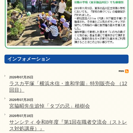
インフォメーション
2026年07月25日
ラスカ平塚「横浜水信・進和学園」特別販売会 （12
回目）
2026年07月20日
宮脇昭先生追悼「タブの忌」植樹会
2026年07月18日
サンシティ 令和8年度『第1回在職者交流会（ストレ
ス対処講座）』