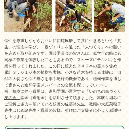
個性を尊重しながらお互いに切磋琢磨して共に生きるという「共
生」の理念を学び、「森づくり」を通じた「人づくり」への願い
を込めた取り組みです。園芸委員会の皆さんは、低学年の時にも
同様の作業を体験したこともあるので、スムーズにテキパキと作
業を行ってくれました。この日に植えた２４６本の苗木を含め、
累計３，０１０本の植樹を実施、小さな苗木を植える体験は、自
然の大切さや命の尊さを学ぶ絶好の機会であり、植樹作業を通じ
て皆さんと進和学園メンバーとの交流も深まっています。
尚、植樹に伴う費用は、進和学園が運営する
「いのちの森づくり
友の会」
基金（寄附金）を活用させて頂きました。本取り組みに
ご理解ご協力を頂いている校長の佐藤裕先生、教頭の大庭菜穂子
先生はじめ諸先生・職員の皆様、並びにご支援者に心より感謝申
し上げます。