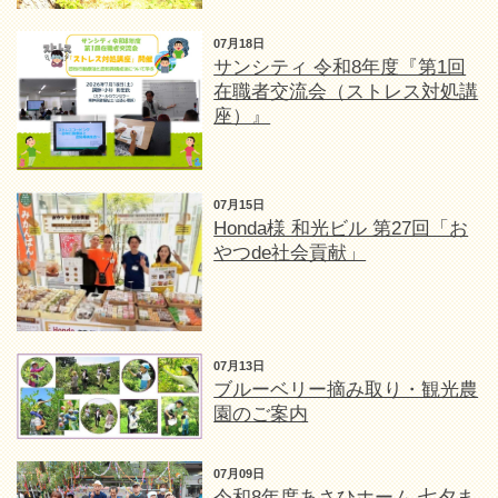
07月18日
サンシティ 令和8年度『第1回
在職者交流会（ストレス対処講
座）』
07月15日
Honda様 和光ビル 第27回「お
やつde社会貢献」
07月13日
ブルーベリー摘み取り・観光農
園のご案内
07月09日
令和8年度あさひホーム 七夕ま