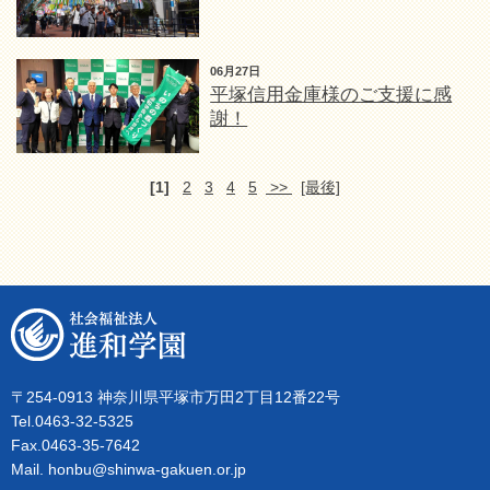
06月27日
平塚信用金庫様のご支援に感
謝！
[1]
2
3
4
5
>>
[最後]
〒254-0913 神奈川県平塚市万田2丁目12番22号
Tel.0463-32-5325
Fax.0463-35-7642
Mail. honbu@shinwa-gakuen.or.jp