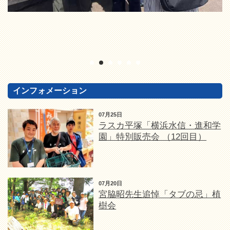
インフォメーション
07月25日
ラスカ平塚「横浜水信・進和学
園」特別販売会 （12回目）
07月20日
宮脇昭先生追悼「タブの忌」植
樹会