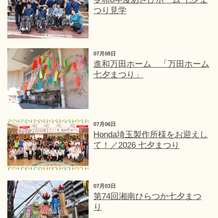
つり見学
07月08日
進和万田ホーム 「万田ホーム
七夕まつり」
07月06日
Honda埼玉製作所様をお迎えし
て！／2026 七夕まつり
07月03日
第74回湘南ひらつか七夕まつ
り