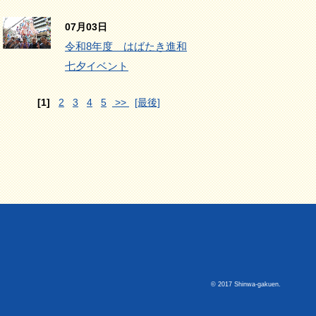
07月03日
令和8年度 はばたき進和
七夕イベント
[1]
2
3
4
5
>>
[最後]
© 2017 Shinwa-gakuen.