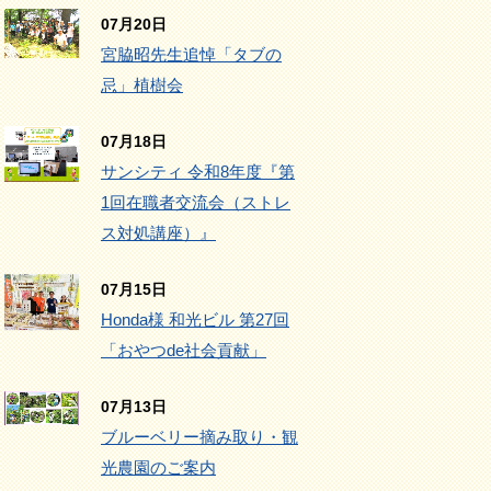
07月20日
宮脇昭先生追悼「タブの
忌」植樹会
07月18日
サンシティ 令和8年度『第
1回在職者交流会（ストレ
ス対処講座）』
07月15日
Honda様 和光ビル 第27回
「おやつde社会貢献」
07月13日
ブルーベリー摘み取り・観
光農園のご案内