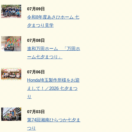
07月09日
令和8年度あさひホーム 七
夕まつり見学
07月08日
進和万田ホーム 「万田ホ
ーム七夕まつり」
07月06日
Honda埼玉製作所様をお迎
えして！／2026 七夕まつ
り
07月03日
第74回湘南ひらつか七夕ま
つり