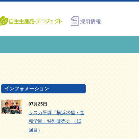
インフォメーション
07月25日
ラスカ平塚「横浜水信・進
和学園」特別販売会 （12
回目）