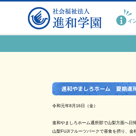
進和やましろホーム 夏期通
令和元年8月16日（金）
進和やましろホーム通所部で山梨方面へ日
山梨FUJIフルーツパークで昼食を摂り、