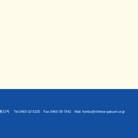
463-32-5325 Fax.0463-35-7642 Mail. honbu@shinwa-gakuen.or.jp