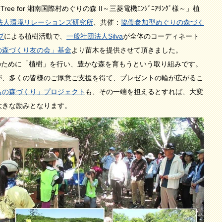
e for 湘南国際村めぐりの森 II～三菱電機ｴﾝｼﾞﾆｱﾘﾝｸﾞ様～」植
O法人環境リレーションズ研究所
、共催：
協働参加型めぐりの森づく
プ
による植樹活動で、
一般社団法人Silva
が全体のコーディネート
の森づくり友の会」基金
より苗木を提供させて頂きました。
な地球のために「植樹」を行い、豊かな森を育もうという取り組みです。
が、多くの皆様のご厚意ご支援を得て、プレゼントの輪が広がるこ
ちの森づくり」プロジェクト
も、その一端を担えるとすれば、大変
大きな励みとなります。