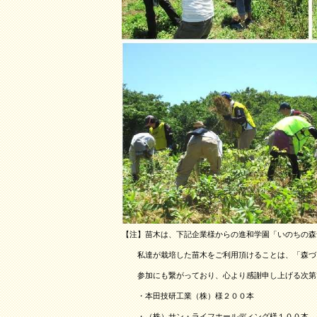
【注】苗木は、下記企業様からの進和学園「いのちの森
私達が栽培した苗木をご利用頂けることは、「森づく
参加にも繋がっており、心より感謝申し上げる次第
・本田技研工業（株）様２００本
・（株）サン・ライフホールディング様１００本