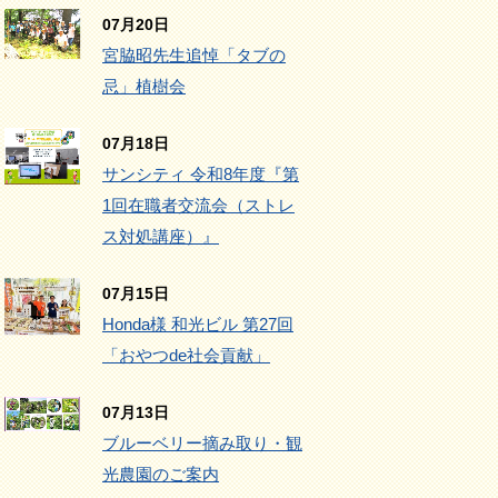
07月20日
宮脇昭先生追悼「タブの
忌」植樹会
07月18日
サンシティ 令和8年度『第
1回在職者交流会（ストレ
ス対処講座）』
07月15日
Honda様 和光ビル 第27回
「おやつde社会貢献」
07月13日
ブルーベリー摘み取り・観
光農園のご案内