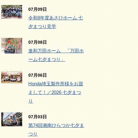
07月09日
令和8年度あさひホーム 七
夕まつり見学
07月08日
進和万田ホーム 「万田ホ
ーム七夕まつり」
07月06日
Honda埼玉製作所様をお迎
えして！／2026 七夕まつ
り
07月03日
第74回湘南ひらつか七夕ま
つり