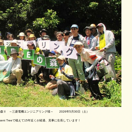
際村めぐりの森Ⅱ ～三菱電機エンジニアリング様～ 2026年5月30日（土）
esent Treeで植えて15年近くが経過、見事に生長しています！