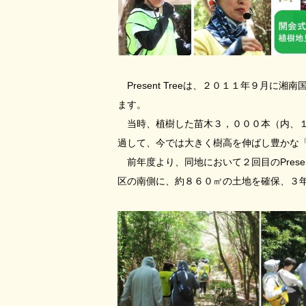
Present Treeは、２０１１年９月
ます。
当時、植樹した苗木３，０００本（内、１
過して、今では大きく樹高を伸ばし豊かな
前年度より、同地において２回目のPrese
区の南側に、約８６０㎡の土地を確保、３