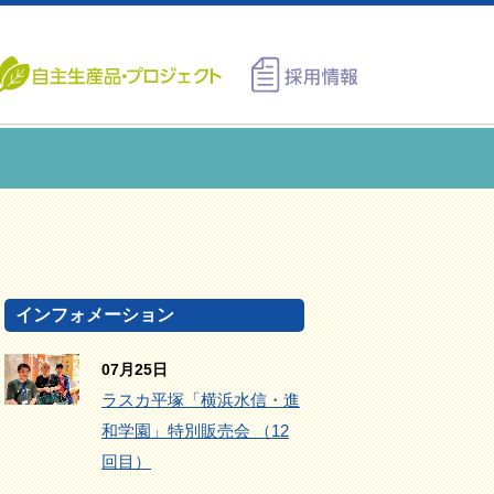
インフォメーション
07月25日
ラスカ平塚「横浜水信・進
和学園」特別販売会 （12
回目）