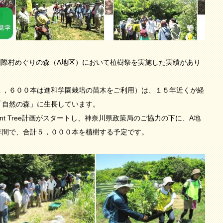
に湘南国際村めぐりの森（A地区）において植樹祭を実施した実績があり
，６００本は進和学園栽培の苗木をご利用）は、１５年近くが経
「自然の森」に生長しています。
nt Tree計画がスタートし、神奈川県政策局のご協力の下に、A地
年間で、合計５，０００本を植樹する予定です。