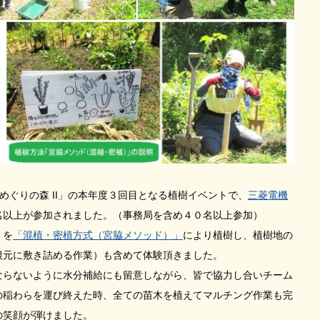
南国際村めぐりの森 II」の本年度３回目となる植樹イベントで、
三菱電機
名以上が参加されました。（事務局を含め４０名以上参加）
】を
「混植・密植方式（宮脇メソッド）」
により植樹し、植樹地の
根元に敷き詰める作業）も含めて体験頂きました。
らないように水分補給にも留意しながら、皆で協力し合いチーム
の稲わらを運び終えた時、全ての苗木を植えてマルチング作業も完
の笑顔が弾けました。