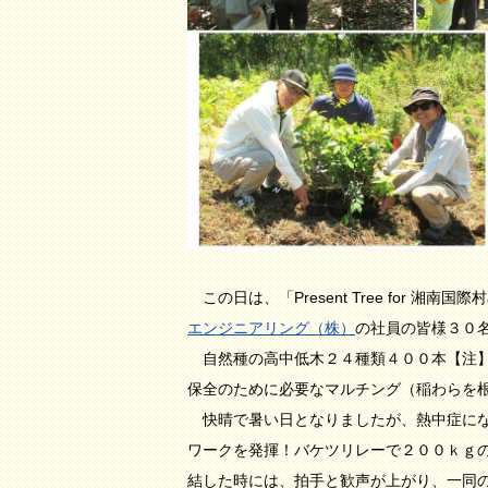
この日は、「Present Tree for 湘
エンジニアリング（株）
の社員の皆様３０
自然種の高中低木２４種類４００本【注
保全のために必要なマルチング（稲わらを
快晴で暑い日となりましたが、熱中症にな
ワークを発揮！バケツリレーで２００ｋｇ
結した時には、拍手と歓声が上がり、一同