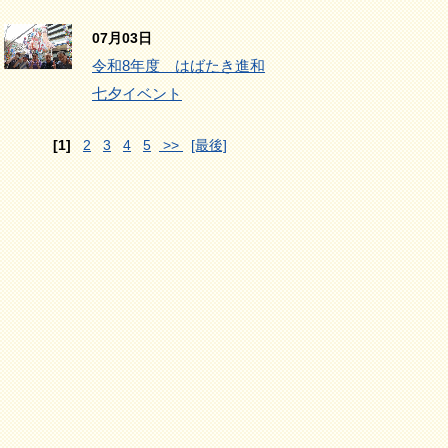
07月03日
令和8年度 はばたき進和
七夕イベント
[1]
2
3
4
5
>>
[最後]