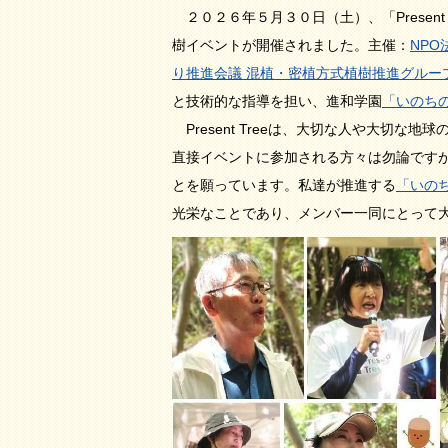
２０２６年５月３０日（土）、「Present Tre
樹イベントが開催されました。主催：
NP
り推進会議 混植・密植方式植樹推進グルー
と技術的な指導を担い、進和学園
「いのち
Present Treeは、大切な人や大切
直接イベントに参加される方々は勿論です
とを願っています。私達が推進する
「いの
光栄なことであり、メンバー一同にとって