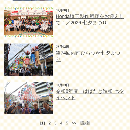
07月06日
Honda埼玉製作所様をお迎えし
て！／2026 七夕まつり
07月03日
第74回湘南ひらつか七夕まつ
り
07月03日
令和8年度 はばたき進和 七夕
イベント
[1]
2
3
4
5
>>
[最後]