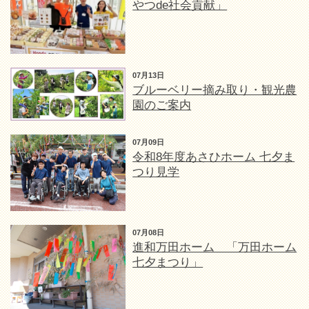
やつde社会貢献」
07月13日
ブルーベリー摘み取り・観光農
園のご案内
07月09日
令和8年度あさひホーム 七夕ま
つり見学
07月08日
進和万田ホーム 「万田ホーム
七夕まつり」