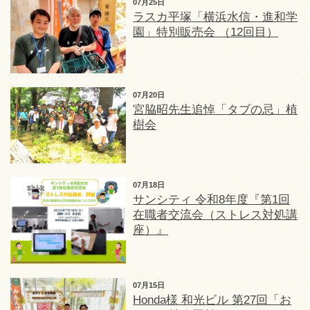
07月25日
ラスカ平塚「横浜水信・進和学
園」特別販売会 （12回目）
07月20日
宮脇昭先生追悼「タブの忌」植
樹会
07月18日
サンシティ 令和8年度『第1回
在職者交流会（ストレス対処講
座）』
07月15日
Honda様 和光ビル 第27回「お