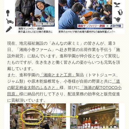
現在、地元福祉施設の「みんなの家ミミ」の皆さんが、週３
日、「湘南小巻ファーム」へ赴き野菜の出荷作業を手伝う「施
設外就労」に励んでいます。進和学園が仲介役となって実現し
たものですが、生き生きと働く皆さんの姿からいつも元気を頂
戴しています。
また、進和学園の
「湘南とまと工房」
製品（トマトジュース、
ジャム類）や原木乾燥椎茸を、小巻様が自前の野菜と共に
「道
の駅足柄金太郎のふるさと」
様、並びに
「漁港の駅TOTOCO小
田原」
様に納品代行して下さり、配送業務の効率化と販売促進
に貢献頂いています。