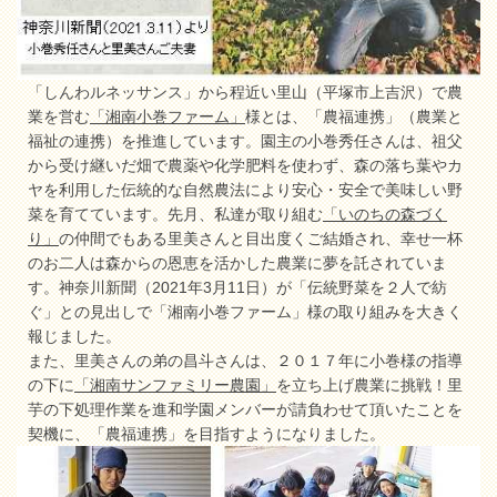
「しんわルネッサンス」から程近い里山（平塚市上吉沢）で農
業を営む
「湘南小巻ファーム」
様とは、「農福連携」（農業と
福祉の連携）を推進しています。園主の小巻秀任さんは、祖父
から受け継いだ畑で農薬や化学肥料を使わず、森の落ち葉やカ
ヤを利用した伝統的な自然農法により安心・安全で美味しい野
菜を育てています。先月、私達が取り組む
「いのちの森づく
り」
の仲間でもある里美さんと目出度くご結婚され、幸せ一杯
のお二人は森からの恩恵を活かした農業に夢を託されていま
す。神奈川新聞（2021年3月11日）が「伝統野菜を２人で紡
ぐ」との見出しで「湘南小巻ファーム」様の取り組みを大きく
報じました。
また、里美さんの弟の昌斗さんは、２０１７年に小巻様の指導
の下に
「湘南サンファミリー農園」
を立ち上げ農業に挑戦！里
芋の下処理作業を進和学園メンバーが請負わせて頂いたことを
契機に、「農福連携」を目指すようになりました。