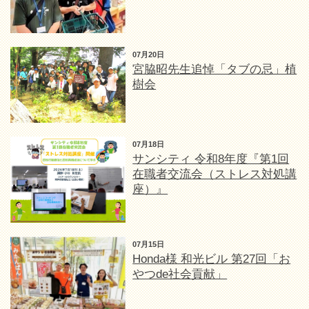
07月20日
宮脇昭先生追悼「タブの忌」植
樹会
07月18日
サンシティ 令和8年度『第1回
在職者交流会（ストレス対処講
座）』
07月15日
Honda様 和光ビル 第27回「お
やつde社会貢献」