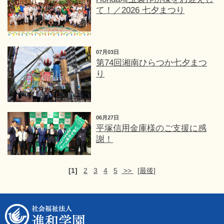
て！／2026 七夕まつり
07月03日
第74回湘南ひらつか七夕まつ
り
06月27日
平塚信用金庫様のご支援に感
謝！
[1]
2
3
4
5
>>
[最後]