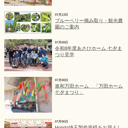
07月13日
ブルーベリー摘み取り・観光農
園のご案内
07月09日
令和8年度あさひホーム 七夕ま
つり見学
07月08日
進和万田ホーム 「万田ホーム
七夕まつり」
07月06日
Honda埼玉製作所様をお迎えし