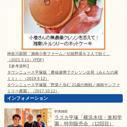
神奈川新聞「湘南小巻ファーム／伝統野菜を２人で紡ぐ」
（2021.3.11）(PDF)
【参考資料】
タウンニュース平塚版「農福連携でクレソン出荷（みんなの家
ミミ）」（2019.9.12）
タウンニュース平塚版「野菜と歩む 21歳の挑戦／湘南サンファ
ミリー農園」（2017.10.12）
インフォメーション
07月25日
ラスカ平塚「横浜水信・進和学
園」特別販売会 （12回目）