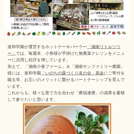
進和学園が運営するホットケーキパーラー
「湘南リトルツリ
ー」
では、毎週末、小巻様が手掛けた無農薬クレソンをメニュ
ーに活用し好評を博しています。
加えて、「湘南小巻ファーム」＆「湘南サンファミリー農園」
様には、進和学園
「いのちの森づくり友の会」基金
にご寄付を
賜る等、お互いのメリットに繋がるパートナーシップを育んで
います。
これからも、様々な形で力を合わせ「農福連携」の成果を蓄積
して参りたいと思います。