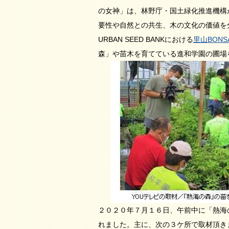
の女神」は、林野庁・国土緑化推進機構
要性や自然との共生、木の文化の価値を
URBAN SEED BANKにおける
里山BON
森」や苗木を育てている進和学園の圃場
２０２０年７月１６日、午前中に「熱海
れました。主に、次の３ケ所で取材頂き