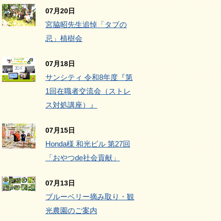
07月20日
宮脇昭先生追悼「タブの
忌」植樹会
07月18日
サンシティ 令和8年度『第
1回在職者交流会（ストレ
ス対処講座）』
07月15日
Honda様 和光ビル 第27回
「おやつde社会貢献」
07月13日
ブルーベリー摘み取り・観
光農園のご案内