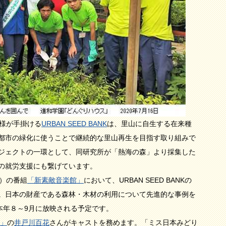
様が手掛ける
URBAN SEED BANK
は、里山に自生する在来種
都市の緑化に使うことで継続的な里山再生を目指す取り組みで
ジェクトの一環として、同研究所が「熱海の森」より採集した
の就労支援にも繋げています。
）の番組
「新素敵音楽館」
において、URBAN SEED BANKの
。日本の財産である森林・木材の利用について先進的な事例を
て本年８～9月に放映される予定です。
0」
の
井戸川百花
さんがキャストを務めます。「ミス日本みどり