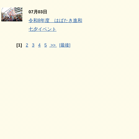
07月03日
令和8年度 はばたき進和
七夕イベント
[1]
2
3
4
5
>>
[最後]