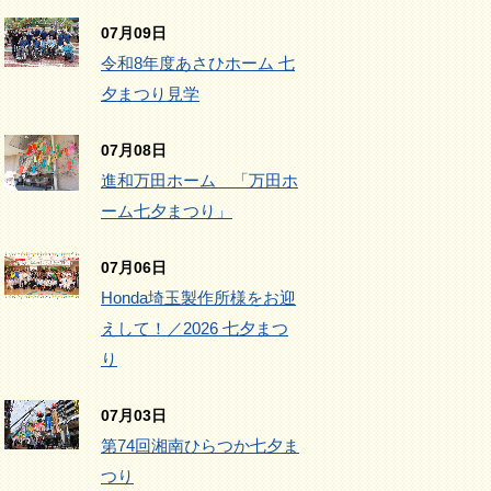
07月09日
令和8年度あさひホーム 七
夕まつり見学
07月08日
進和万田ホーム 「万田ホ
ーム七夕まつり」
07月06日
Honda埼玉製作所様をお迎
えして！／2026 七夕まつ
り
07月03日
第74回湘南ひらつか七夕ま
つり