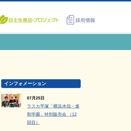
インフォメーション
07月25日
ラスカ平塚「横浜水信・進
和学園」特別販売会 （12
回目）