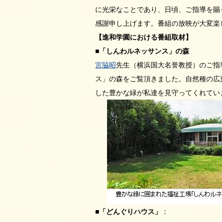
に光栄なことであり、日頃、ご指導を賜
感謝申し上げます。番組の放映が大変楽
【進和学園における番組取材】
■「しんわルネッサンス」の森
宮脇昭
先生（横浜国大名誉教授）のご指
ス」の森をご覧頂きました。自然種の広
した豊かな緑が私達を見守ってくれてい
■「どんぐりハウス」
：