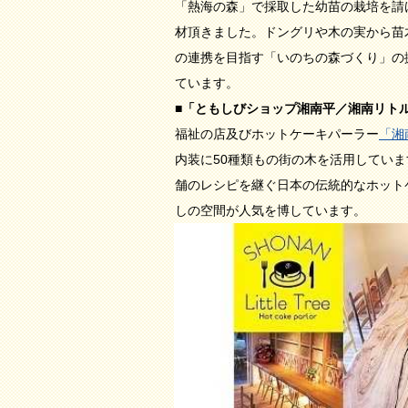
「熱海の森」で採取した幼苗の栽培を請
材頂きました。ドングリや木の実から苗
の連携を目指す「いのちの森づくり」の
ています。
■「ともしびショップ湘南平／湘南リト
福祉の店及びホットケーキパーラー
「湘
内装に50種類もの街の木を活用していま
舗のレシピを継ぐ日本の伝統的なホット
しの空間が人気を博しています。